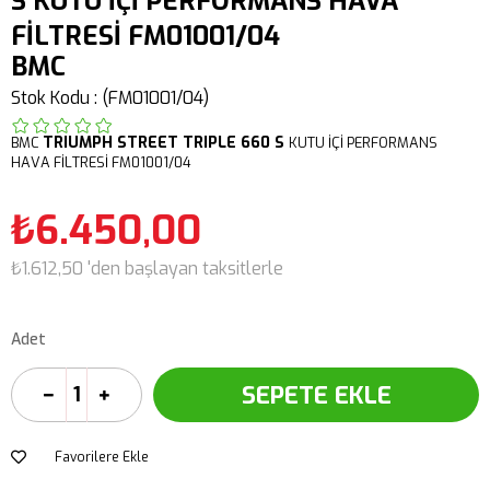
S KUTU İÇİ PERFORMANS HAVA
FİLTRESİ FM01001/04
BMC
Stok Kodu
(FM01001/04)
TRIUMPH
STREET TRIPLE 660 S
BMC
KUTU İÇİ PERFORMANS
HAVA FİLTRESİ FM01001/04
₺6.450,00
₺1.612,50
'den başlayan taksitlerle
Adet
Favorilere Ekle