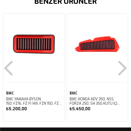
BENZER ÜRÜNLER
BMC
BMC
BMC YAMAHA BYSON
BMC HONDA ADV 350, NSS
150, FZ16, FZ FI 149, FZN 150, FZS
FORZA 250, SH 350 KUTU İÇİ
FI V3 KUTU İÇİ PERFORMANS
PERFORMANS HAVA FİLTRESİ
₺5.200,00
₺5.450,00
HAVA FİLTRESİ FM01147
FM01142
Sepete Ekle
Sepete Ekle