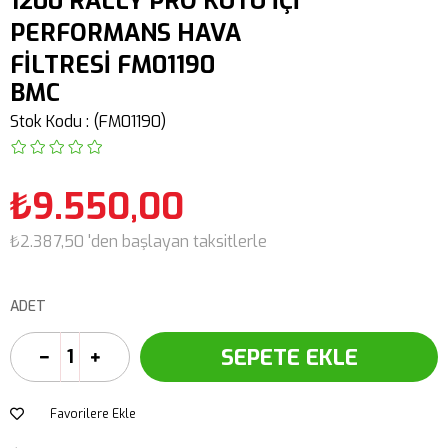
1200 RALLY PRO KUTU İÇİ
PERFORMANS HAVA
FİLTRESİ FM01190
BMC
Stok Kodu
(FM01190)
₺9.550,00
₺2.387,50
'den başlayan taksitlerle
ADET
Favorilere Ekle