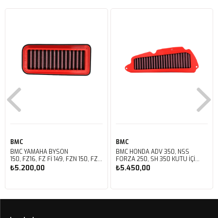
BMC
BMC
BMC YAMAHA BYSON
BMC HONDA ADV 350, NSS
150, FZ16, FZ FI 149, FZN 150, FZS
FORZA 250, SH 350 KUTU İÇİ
FI V3 KUTU İÇİ PERFORMANS
PERFORMANS HAVA FİLTRESİ
₺5.200,00
₺5.450,00
HAVA FİLTRESİ FM01147
FM01142
Sepete Ekle
Sepete Ekle