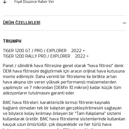
Fiyat Düşünce Haber Ver
ÜRÜN ÖZELLIKLERI
TRIUMPH
TIGER 1200 GT / PRO / EXPLORER 2022 >
TIGER 1200 RALLY PRO / EXPLORER 2022 >
Panel / silindirik hava filtresine genel olarak “hava filtresi” denir.
OEM hava filtresini değiştirmek için aracın orijinal hava kutusuna
monte edilmiştir. Daha verimli bir filtreleme ile birlikte artan
hava akışına izin veren yüksek performanslı malzemelerden
yapılmıştır ve 7 mikrondan (OEM’in 10 mikron) kadar küçük tüm
adezyonların tutulmasını garanti eder.
BMC hava filtreleri, karakteristik kırmızı filtrenin kaynaklı
bağlantı olmadan tek bir kalıptan gerçekleştirilmesini sağlayan
ve böylece kolay kırılmayı önleyen bir “Tam Kalıplama” sistemi
kullanılarak üretilir. BMC hava filtreleme sistemlerinde kullanılan
kauçuk uzun ömürlüdür, çok dayanıklıdır ve her türlü hava