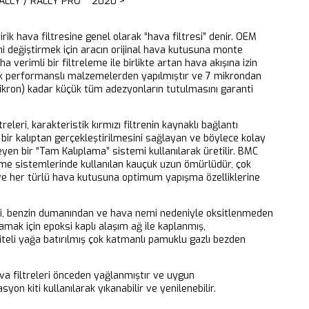
RALLY / RALLY PRO 2020 >
dirik hava filtresine genel olarak “hava filtresi” denir. OEM
ni değiştirmek için aracın orijinal hava kutusuna monte
aha verimli bir filtreleme ile birlikte artan hava akışına izin
k performanslı malzemelerden yapılmıştır ve 7 mikrondan
ikron) kadar küçük tüm adezyonların tutulmasını garanti
releri, karakteristik kırmızı filtrenin kaynaklı bağlantı
bir kalıptan gerçekleştirilmesini sağlayan ve böylece kolay
eyen bir “Tam Kalıplama” sistemi kullanılarak üretilir. BMC
eme sistemlerinde kullanılan kauçuk uzun ömürlüdür, çok
 ve her türlü hava kutusuna optimum yapışma özelliklerine
ri, benzin dumanından ve hava nemi nedeniyle oksitlenmeden
mak için epoksi kaplı alaşım ağ ile kaplanmış,
iteli yağa batırılmış çok katmanlı pamuklu gazlı bezden
 filtreleri önceden yağlanmıştır ve uygun
yon kiti kullanılarak yıkanabilir ve yenilenebilir.