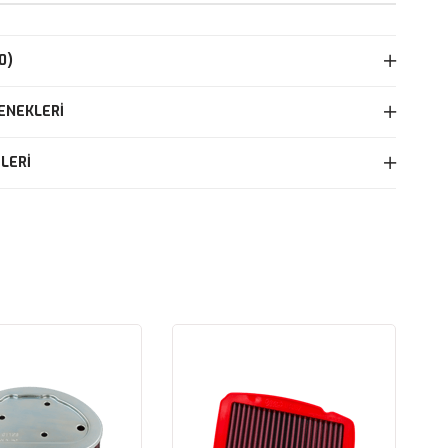
0)
ENEKLERI
LERI