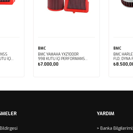
BMC
BMC
 NSS
BMC YAMAHA YXZ1000R
BMC HARLE
TU İÇİ
998 KUTU İÇİ PERFORMANS
FLD, DYNA 
LTRESİ
HAVA FİLTRESİ FM01128
FXDBB, DYN
₺7.000,00
₺8.500,0
FXDF, DYNA
PERFORMAN
FM01123
Sepete Ekle
Sep
ŞMELER
YARDIM
 Bildirgesi
> Banka Bilgilerimi