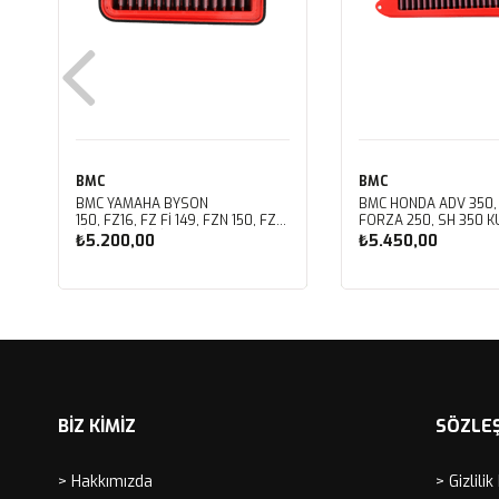
BMC
BMC
BMC YAMAHA BYSON
BMC HONDA ADV 350,
150, FZ16, FZ FI 149, FZN 150, FZS
FORZA 250, SH 350 KU
FI V3 KUTU İÇİ PERFORMANS
PERFORMANS HAVA Fİ
₺5.200,00
₺5.450,00
HAVA FİLTRESİ FM01147
FM01142
Sepete Ekle
Sepete Ekle
BİZ KİMİZ
SÖZLE
> Hakkımızda
> Gizlilik