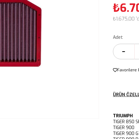
₺6.7
₺1.675,00
'
Adet
Favorilere 
ÜRÜN ÖZELL
TRIUMPH
TIGER 850 
TIGER 900 
TIGER 900 