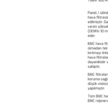
TIGER 900 
Panel / silin
hava filtresi
edilmiştir. D
veren yükse
(OEM’in 10 m
eder.
BMC hava filt
olmadan tek 
kırılmayı önl
hava filtrel
dayanıklıdır
sahiptir.
BMC filtrele
koruma sağla
düşük viskoz
yapılmıştır.
Tüm BMC hava
BMC rejeneras