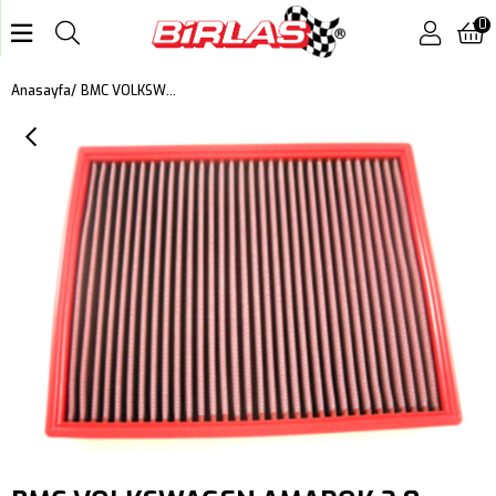
0
BMC VOLKSWAGEN AMAROK 2.0 TDI, AMAROK 3.0 TDI V6 KUTU İÇİ PERFORMANS HAVA FİLTRESİ FB675/20
Anasayfa