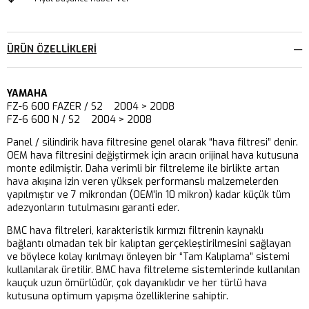
ÜRÜN ÖZELLIKLERI
YAMAHA
FZ-6 600 FAZER / S2 2004 > 2008
FZ-6 600 N / S2 2004 > 2008
Panel / silindirik hava filtresine genel olarak “hava filtresi” denir.
OEM hava filtresini değiştirmek için aracın orijinal hava kutusuna
monte edilmiştir. Daha verimli bir filtreleme ile birlikte artan
hava akışına izin veren yüksek performanslı malzemelerden
yapılmıştır ve 7 mikrondan (OEM’in 10 mikron) kadar küçük tüm
adezyonların tutulmasını garanti eder.
BMC hava filtreleri, karakteristik kırmızı filtrenin kaynaklı
bağlantı olmadan tek bir kalıptan gerçekleştirilmesini sağlayan
ve böylece kolay kırılmayı önleyen bir “Tam Kalıplama” sistemi
kullanılarak üretilir. BMC hava filtreleme sistemlerinde kullanılan
kauçuk uzun ömürlüdür, çok dayanıklıdır ve her türlü hava
kutusuna optimum yapışma özelliklerine sahiptir.