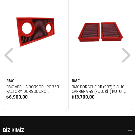
BMC
BMC
BMC APRILIA DORSODURO 750
BMC PORSCHE 911 (997) 3.8 H6
FACTORY, DORSODURO
CARRERA 4S [FULL KIT] KUTU İÇİ
900, SHIVER 750 GT, SHIVER
PERFORMANS HAVA FİLTRESİ
₺6.900,00
₺13.700,00
750 KUTU İÇİ PERFORMANS
FB468/20
HAVA FİLTRESİ FM617/20
Sepete Ekle
Sepete Ekle
BİZ KİMİZ