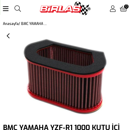
0
BMC YAMAHA YZF-R1 1000 KUTU İÇİ PERFORMANS HAVA FİLTRESİ FM162/04RACE
Anasayfa
BMC YAMAHA YZF-R1 1000 KUTU İÇİ