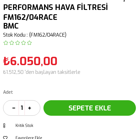
PERFORMANS HAVA FİLTRESİ
FM162/04RACE
BMC
Stok Kodu
(FM162/04RACE)
₺6.050,00
₺1.512,50
'den başlayan taksitlerle
Adet
Kritik Stok
Favorilere Ekle