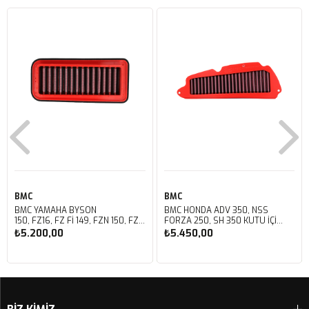
BMC
BMC
BMC YAMAHA BYSON
BMC HONDA ADV 350, NSS
150, FZ16, FZ FI 149, FZN 150, FZS
FORZA 250, SH 350 KUTU İÇİ
FI V3 KUTU İÇİ PERFORMANS
PERFORMANS HAVA FİLTRESİ
₺5.200,00
₺5.450,00
HAVA FİLTRESİ FM01147
FM01142
Sepete Ekle
Sepete Ekle