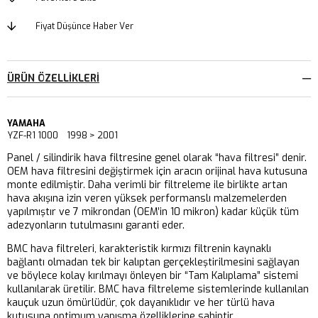
Fiyat Düşünce Haber Ver
ÜRÜN ÖZELLIKLERI
YAMAHA
YZF-R1 1000 1998 > 2001
Panel / silindirik hava filtresine genel olarak “hava filtresi” denir.
OEM hava filtresini değiştirmek için aracın orijinal hava kutusuna
monte edilmiştir. Daha verimli bir filtreleme ile birlikte artan
hava akışına izin veren yüksek performanslı malzemelerden
yapılmıştır ve 7 mikrondan (OEM’in 10 mikron) kadar küçük tüm
adezyonların tutulmasını garanti eder.
BMC hava filtreleri, karakteristik kırmızı filtrenin kaynaklı
bağlantı olmadan tek bir kalıptan gerçekleştirilmesini sağlayan
ve böylece kolay kırılmayı önleyen bir “Tam Kalıplama” sistemi
kullanılarak üretilir. BMC hava filtreleme sistemlerinde kullanılan
kauçuk uzun ömürlüdür, çok dayanıklıdır ve her türlü hava
kutusuna optimum yapışma özelliklerine sahiptir.