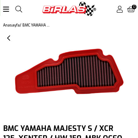
0
BMC YAMAHA MAJESTY S / XCR 125, XENTER / HW 150, MBK OCEO 125 KUTU İÇİ PERFORMANS HAVA FİLTRESİ FM850/04
Anasayfa
BMC YAMAHA MAJESTY S / XCR