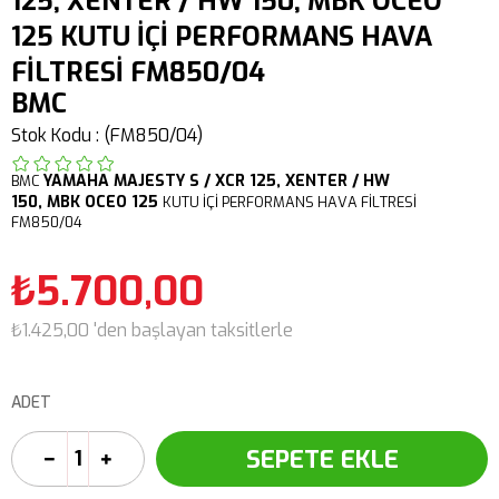
125, XENTER / HW 150, MBK OCEO
125 KUTU İÇİ PERFORMANS HAVA
FİLTRESİ FM850/04
BMC
Stok Kodu
(FM850/04)
YAMAHA
MAJESTY S / XCR 125,
XENTER / HW
BMC
150,
MBK OCEO 125
KUTU İÇİ PERFORMANS HAVA FİLTRESİ
FM850/04
₺5.700,00
₺1.425,00
'den başlayan taksitlerle
ADET