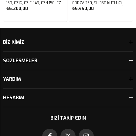
150, FZ16, FZ FI 149, FZN 150, FZS
FORZA 250, SH 350 KUTU İÇİ
FI V3 KUTU İÇİ PERFORMANS
PERFORMANS HAVA FİLTRESİ
₺5.200,00
₺5.450,00
HAVA FİLTRESİ FM01147
FM01142
Sepete Ekle
Sepete Ekle
BİZ KİMİZ
SÖZLEŞMELER
YARDIM
HESABIM
BIZI TAKIP EDIN