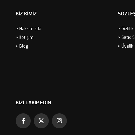
BİZ KİMİZ
SÖZLE
> Hakkımızda
> Gizlilik
> İletişim
> Satış 
> Blog
> Üyelik
BIZI TAKIP EDIN