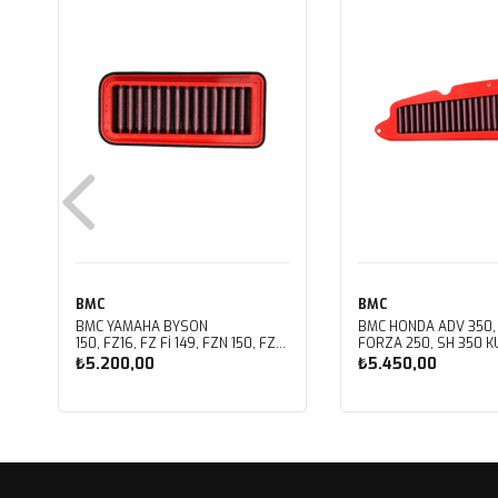
BMC
BMC
BMC YAMAHA BYSON
BMC HONDA ADV 350,
150, FZ16, FZ FI 149, FZN 150, FZS
FORZA 250, SH 350 KU
FI V3 KUTU İÇİ PERFORMANS
PERFORMANS HAVA Fİ
₺5.200,00
₺5.450,00
HAVA FİLTRESİ FM01147
FM01142
Sepete Ekle
Sepete Ekle