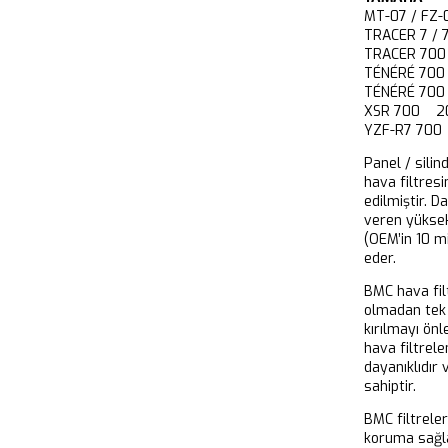
MT-07 / FZ
TRACER 7 / 
TRACER 700
TÉNÉRÉ 700
TÉNÉRÉ 700
XSR 700 20
YZF-R7 700
Panel / silin
hava filtresi
edilmiştir. D
veren yükse
(OEM’in 10 m
eder.
BMC hava filt
olmadan tek 
kırılmayı önl
hava filtrel
dayanıklıdır
sahiptir.
BMC filtrele
koruma sağla