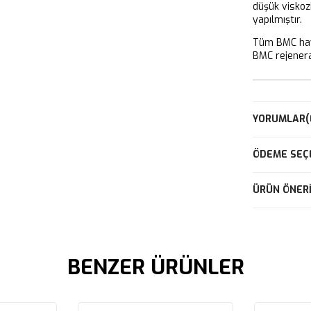
düşük viskoz
yapılmıştır.
Tüm BMC hava
BMC rejeneras
YORUMLAR
(
ÖDEME SEÇ
ÜRÜN ÖNERI
BENZER ÜRÜNLER