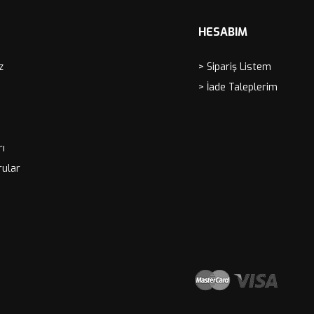
HESABIM
z
> Sipariş Listem
> İade Taleplerim
rı
rular