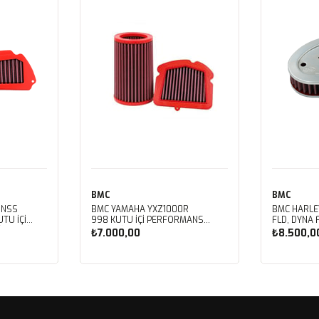
BMC
BMC
 NSS
BMC YAMAHA YXZ1000R
BMC HARLE
TU İÇİ
998 KUTU İÇİ PERFORMANS
FLD, DYNA 
LTRESİ
HAVA FİLTRESİ FM01128
FXDBB, DYN
₺7.000,00
₺8.500,0
FXDF, DYNA
PERFORMAN
FM01123
Sepete Ekle
Sep