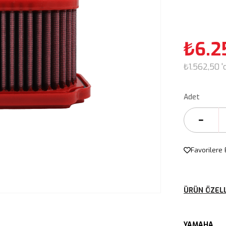
₺6.2
₺1.562,50
'
Adet
Favorilere 
ÜRÜN ÖZELL
YAMAHA