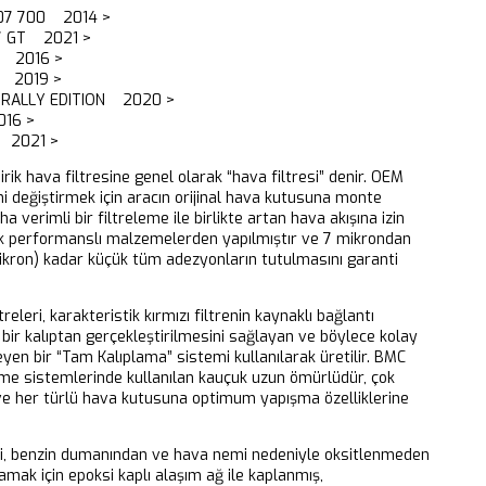
-07 700 2014 >
7 GT 2021 >
 2016 >
 2019 >
 RALLY EDITION 2020 >
16 >
 2021 >
dirik hava filtresine genel olarak “hava filtresi” denir. OEM
ni değiştirmek için aracın orijinal hava kutusuna monte
aha verimli bir filtreleme ile birlikte artan hava akışına izin
k performanslı malzemelerden yapılmıştır ve 7 mikrondan
ikron) kadar küçük tüm adezyonların tutulmasını garanti
releri, karakteristik kırmızı filtrenin kaynaklı bağlantı
bir kalıptan gerçekleştirilmesini sağlayan ve böylece kolay
eyen bir “Tam Kalıplama” sistemi kullanılarak üretilir. BMC
eme sistemlerinde kullanılan kauçuk uzun ömürlüdür, çok
 ve her türlü hava kutusuna optimum yapışma özelliklerine
ri, benzin dumanından ve hava nemi nedeniyle oksitlenmeden
mak için epoksi kaplı alaşım ağ ile kaplanmış,