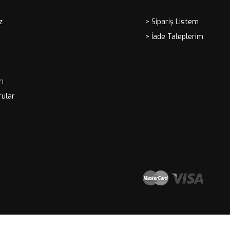
z
> Sipariş Listem
> İade Taleplerim
rı
rular