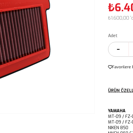
₺6.4
₺1.600,00
'
Adet
Favorilere 
ÜRÜN ÖZELL
YAMAHA
MT-09 / FZ
MT-09 / FZ
NIKEN 850 