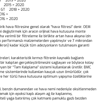
GT 2019 > 2020
 2015 > 2020
 GT 2018 > 2020
16 >
16 > 2020
dirik hava filtresine genel olarak “hava filtresi” denir. OEM
ni değiştirmek için aracın orijinal hava kutusuna monte
aha verimli bir filtreleme ile birlikte artan hava akışına izin
k performanslı malzemelerden yapılmıştır ve 7 mikrondan
ikron) kadar küçük tüm adezyonların tutulmasını garanti
releri, karakteristik kırmızı filtrenin kaynaklı bağlantı
bir kalıptan gerçekleştirilmesini sağlayan ve böylece kolay
eyen bir “Tam Kalıplama” sistemi kullanılarak üretilir. BMC
eme sistemlerinde kullanılan kauçuk uzun ömürlüdür, çok
 ve her türlü hava kutusuna optimum yapışma özelliklerine
ri, benzin dumanından ve hava nemi nedeniyle oksitlenmeden
mak için epoksi kaplı alaşım ağ ile kaplanmış,
iteli yağa batırılmış çok katmanlı pamuklu gazlı bezden