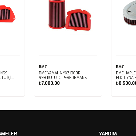
BMC
BMC
 NSS
BMC YAMAHA YXZ1000R
BMC HARLE
TU İÇİ
998 KUTU İÇİ PERFORMANS
FLD, DYNA 
LTRESİ
HAVA FİLTRESİ FM01128
FXDBB, DYN
₺7.000,00
₺8.500,0
FXDF, DYNA
PERFORMAN
FM01123
Sepete Ekle
Sep
ŞMELER
YARDIM