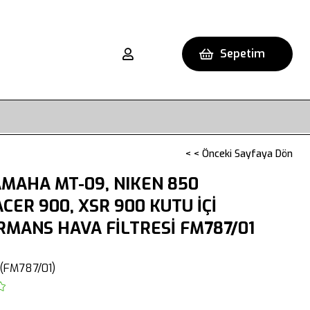
Sepetim
< < Önceki Sayfaya Dön
MAHA MT-09, NIKEN 850
ACER 900, XSR 900 KUTU İÇİ
MANS HAVA FİLTRESİ FM787/01
(FM787/01)