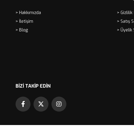
> Hakkımızda
> Gizlilik
> İletişim
> Satış 
> Blog
> Üyelik
BIZI TAKIP EDIN