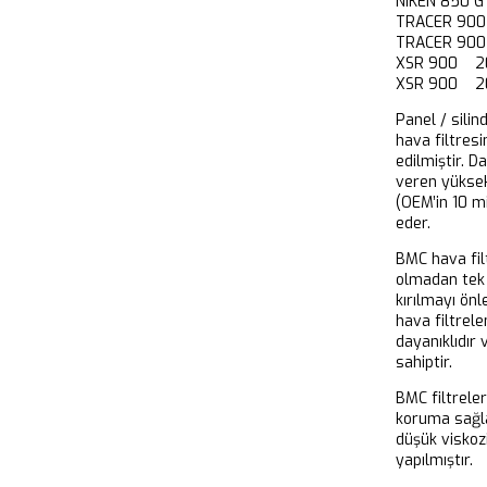
NIKEN 850 
TRACER 900
TRACER 900
XSR 900 20
XSR 900 20
Panel / silin
hava filtresi
edilmiştir. D
veren yükse
(OEM’in 10 m
eder.
BMC hava filt
olmadan tek 
kırılmayı önl
hava filtrel
dayanıklıdır
sahiptir.
BMC filtrele
koruma sağla
düşük viskoz
yapılmıştır.