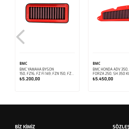
BMC
BMC
BMC YAMAHA BYSON
BMC HONDA ADV 350,
150, FZ16, FZ FI 149, FZN 150, FZS
FORZA 250, SH 350 KU
FI V3 KUTU İÇİ PERFORMANS
PERFORMANS HAVA Fİ
₺5.200,00
₺5.450,00
HAVA FİLTRESİ FM01147
FM01142
Sepete Ekle
Sepete Ekle
BİZ KİMİZ
SÖZLE