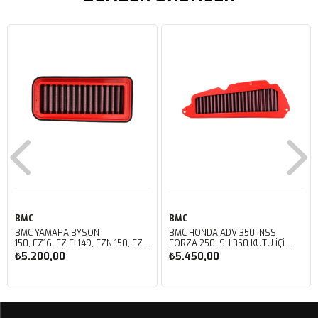
BMC
BMC
BMC YAMAHA BYSON
BMC HONDA ADV 350, NSS
150, FZ16, FZ FI 149, FZN 150, FZS
FORZA 250, SH 350 KUTU İÇİ
FI V3 KUTU İÇİ PERFORMANS
PERFORMANS HAVA FİLTRESİ
₺5.200,00
₺5.450,00
HAVA FİLTRESİ FM01147
FM01142
Sepete Ekle
Sepete Ekle