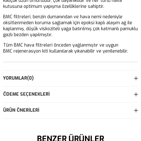
kauçuk uzun ömürlüdür, çok dayanıklıdır ve her türlü hava
kutusuna optimum yapışma özelliklerine sahiptir.
BMC filtreleri, benzin dumanından ve hava nemi nedeniyle
oksitlenmeden koruma sağlamak için epoksi kaplı alaşım ağ ile
kaplanmış, düşük viskoziteli yağa batırılmış çok katmanlı pamuklu
gazlı bezden yapılmıştır.
Tüm BMC hava filtreleri önceden yağlanmıştır ve uygun
BMC rejenerasyon kiti kullanılarak yıkanabilir ve yenilenebilir.
YORUMLAR
(0)
ÖDEME SEÇENEKLERI
ÜRÜN ÖNERILERI
BENZER ÜRÜNLER