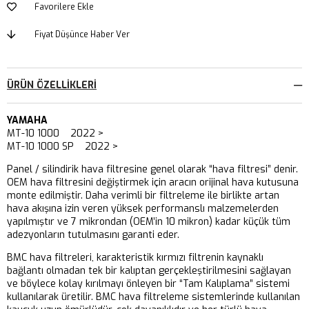
Favorilere Ekle
Fiyat Düşünce Haber Ver
ÜRÜN ÖZELLIKLERI
YAMAHA
MT-10 1000 2022 >
MT-10 1000 SP 2022 >
Panel / silindirik hava filtresine genel olarak “hava filtresi” denir.
OEM hava filtresini değiştirmek için aracın orijinal hava kutusuna
monte edilmiştir. Daha verimli bir filtreleme ile birlikte artan
hava akışına izin veren yüksek performanslı malzemelerden
yapılmıştır ve 7 mikrondan (OEM’in 10 mikron) kadar küçük tüm
adezyonların tutulmasını garanti eder.
BMC hava filtreleri, karakteristik kırmızı filtrenin kaynaklı
bağlantı olmadan tek bir kalıptan gerçekleştirilmesini sağlayan
ve böylece kolay kırılmayı önleyen bir “Tam Kalıplama” sistemi
kullanılarak üretilir. BMC hava filtreleme sistemlerinde kullanılan