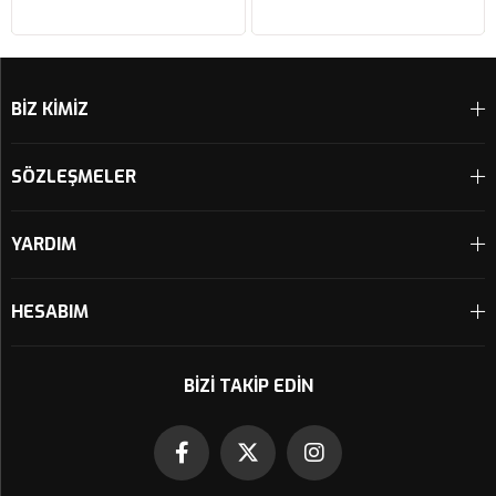
HAVA FİLTRESİ FM01147
FM01142
Sepete Ekle
Sepete Ekle
BİZ KİMİZ
SÖZLEŞMELER
YARDIM
HESABIM
BIZI TAKIP EDIN