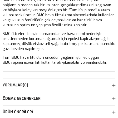
BMC hava filtreleri, karakteristik kırmızı filtrenin kaynaklı
bağlantı olmadan tek bir kalıptan gerçekleştirilmesini sağlayan
ve böylece kolay kırılmayı önleyen bir “Tam Kalıplama” sistemi
kullanılarak üretilir. BMC hava filtreleme sistemlerinde kullanılan
kauçuk uzun ömürlüdür, çok dayanıklıdır ve her türlü hava
kutusuna optimum yapışma özelliklerine sahiptir.
BMC filtreleri, benzin dumanından ve hava nemi nedeniyle
oksitlenmeden koruma sağlamak için epoksi kaplı alaşım ağ ile
kaplanmış, düşük viskoziteli yağa batırılmış çok katmanlı pamuklu
gazlı bezden yapılmıştır.
Tüm BMC hava filtreleri önceden yağlanmıştır ve uygun
BMC rejenerasyon kiti kullanılarak yıkanabilir ve yenilenebilir.
YORUMLAR
(0)
ÖDEME SEÇENEKLERI
ÜRÜN ÖNERILERI