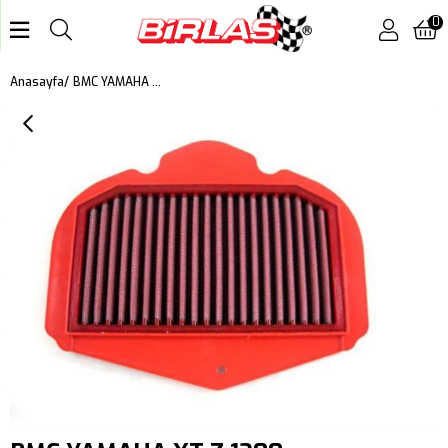
0
BMC YAMAHA XT Z 1200 SUPERTENERE, XT ZE 1200 SUPERTENERE KUTU İÇİ PERFORMANS HAVA FİLTRESİ FM623/04
Anasayfa