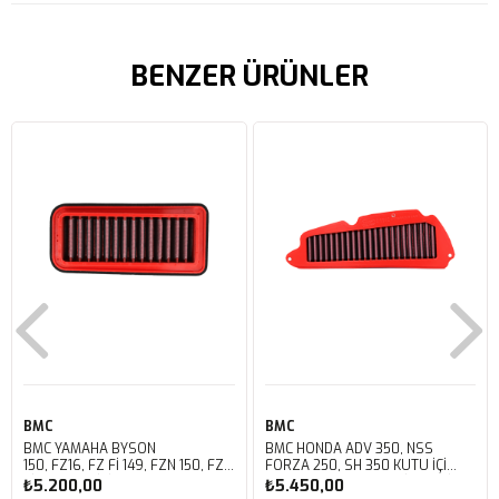
BENZER ÜRÜNLER
BMC
BMC
BMC YAMAHA BYSON
BMC HONDA ADV 350, NSS
150, FZ16, FZ FI 149, FZN 150, FZS
FORZA 250, SH 350 KUTU İÇİ
FI V3 KUTU İÇİ PERFORMANS
PERFORMANS HAVA FİLTRESİ
₺5.200,00
₺5.450,00