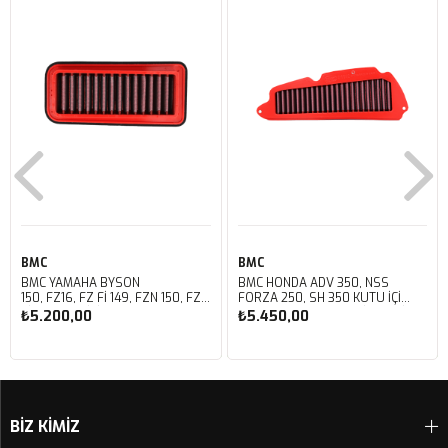
BMC
BMC
BMC YAMAHA BYSON
BMC HONDA ADV 350, NSS
150, FZ16, FZ FI 149, FZN 150, FZS
FORZA 250, SH 350 KUTU İÇİ
FI V3 KUTU İÇİ PERFORMANS
PERFORMANS HAVA FİLTRESİ
₺5.200,00
₺5.450,00
HAVA FİLTRESİ FM01147
FM01142
Sepete Ekle
Sepete Ekle
BİZ KİMİZ