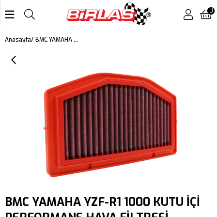
0
BMC YAMAHA YZF-R1 1000 KUTU İÇİ PERFORMANS HAVA FİLTRESİ FM553/04
Anasayfa
BMC YAMAHA YZF-R1 1000 KUTU İÇİ