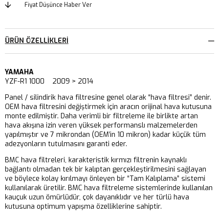
Fiyat Düşünce Haber Ver
ÜRÜN ÖZELLIKLERI
YAMAHA
YZF-R1 1000 2009 > 2014
Panel / silindirik hava filtresine genel olarak “hava filtresi” denir.
OEM hava filtresini değiştirmek için aracın orijinal hava kutusuna
monte edilmiştir. Daha verimli bir filtreleme ile birlikte artan
hava akışına izin veren yüksek performanslı malzemelerden
yapılmıştır ve 7 mikrondan (OEM’in 10 mikron) kadar küçük tüm
adezyonların tutulmasını garanti eder.
BMC hava filtreleri, karakteristik kırmızı filtrenin kaynaklı
bağlantı olmadan tek bir kalıptan gerçekleştirilmesini sağlayan
ve böylece kolay kırılmayı önleyen bir “Tam Kalıplama” sistemi
kullanılarak üretilir. BMC hava filtreleme sistemlerinde kullanılan
kauçuk uzun ömürlüdür, çok dayanıklıdır ve her türlü hava
kutusuna optimum yapışma özelliklerine sahiptir.