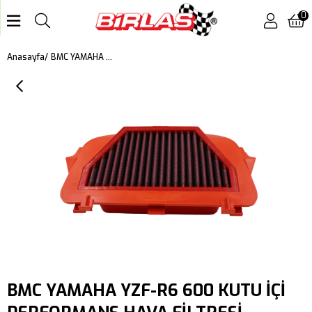
0
BMC YAMAHA YZF-R6 600 KUTU İÇİ PERFORMANS HAVA FİLTRESİ FM515/04TRACK
Anasayfa
BMC YAMAHA YZF-R6 600 KUTU İÇİ