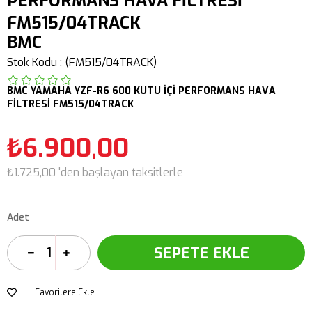
PERFORMANS HAVA FİLTRESİ
FM515/04TRACK
BMC
Stok Kodu
(FM515/04TRACK)
BMC
YAMAHA
YZF-R6 600
KUTU İÇİ PERFORMANS HAVA
FİLTRESİ FM515/04TRACK
₺6.900,00
₺1.725,00
'den başlayan taksitlerle
Adet
Favorilere Ekle