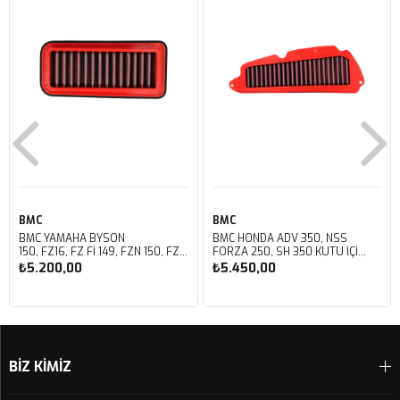
BMC
BMC
BMC YAMAHA BYSON
BMC HONDA ADV 350, NSS
150, FZ16, FZ FI 149, FZN 150, FZS
FORZA 250, SH 350 KUTU İÇİ
FI V3 KUTU İÇİ PERFORMANS
PERFORMANS HAVA FİLTRESİ
₺5.200,00
₺5.450,00
HAVA FİLTRESİ FM01147
FM01142
Sepete Ekle
Sepete Ekle
BİZ KİMİZ