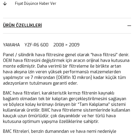
Fiyat Düşünce Haber Ver
ÜRÜN ÖZELLIKLERI
YAMAHA YZF-R6 600 2008 > 2009
Panel / silindirik hava filtresine genel olarak “hava filtresi” denir.
OEM hava filtresini değiştirmek için aracın orijinal hava kutusuna
monte edilmiştir. Daha verimli bir filtreleme ile birlikte artan
hava akışına izin veren yüksek performanslı malzemelerden
yapılmıştır ve 7 mikrondan (OEM’in 10 mikron) kadar küçük tüm
adezyonların tutulmasını garanti eder.
BMC hava filtreleri, karakteristik kırmızı filtrenin kaynaklı
bağlantı olmadan tek bir kalıptan gerçekleştirilmesini sağlayan
ve böylece kolay kırılmayı önleyen bir “Tam Kalıplama” sistemi
kullanılarak üretilir. BMC hava filtreleme sistemlerinde kullanılan
kauçuk uzun ömürlüdür, çok dayanıklıdır ve her türlü hava
kutusuna optimum yapışma özelliklerine sahiptir.
BMC filtreleri, benzin dumanından ve hava nemi nedeniyle