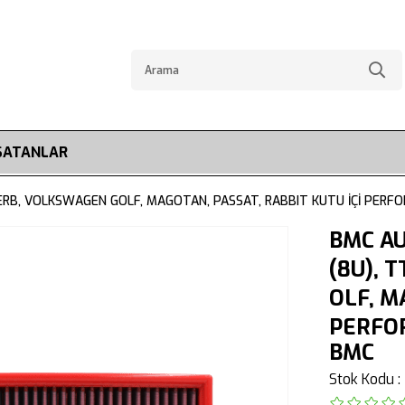
SATANLAR
PERB, VOLKSWAGEN GOLF, MAGOTAN, PASSAT, RABBIT KUTU İÇİ PERF
BMC AU
(8U), 
OLF, M
PERFOR
BMC
Stok Kodu