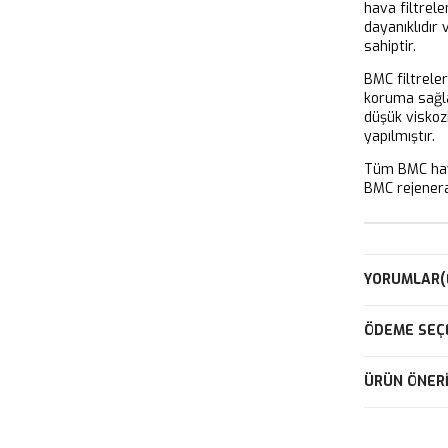
hava filtrel
dayanıklıdır
sahiptir.
BMC filtrele
koruma sağla
düşük viskoz
yapılmıştır.
Tüm BMC hava
BMC rejeneras
YORUMLAR
(
ÖDEME SEÇ
ÜRÜN ÖNERI