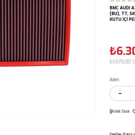
BMC
AUDI
A
(8U),
TT,
SK
KUTU İÇİ P
₺6.3
₺1.575,00
'
Adet
Kritik Stok