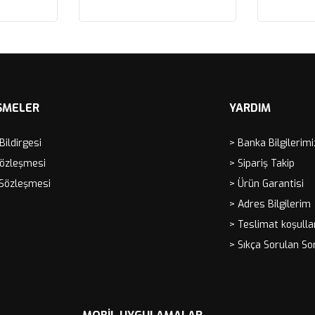
ROYCE CORN
SPIRIT, VO
Sepete Ekle
Sep
İÇİ PERFOR
FB430/01
ŞMELER
YARDIM
 Bildirgesi
> Banka Bilgilerimi
Sözleşmesi
> Sipariş Takip
 Sözleşmesi
> Ürün Garantisi
> Adres Bilgilerim
> Teslimat koşulla
> Sıkça Sorulan So