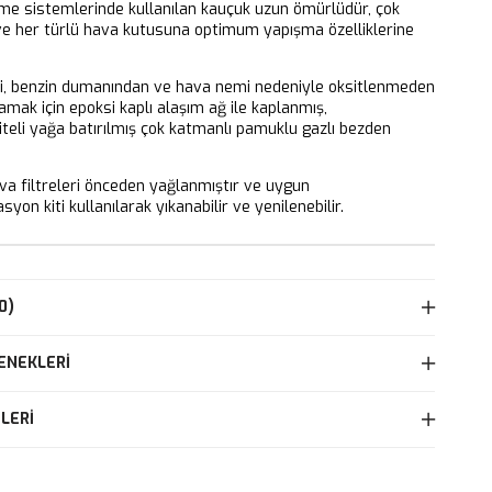
eme sistemlerinde kullanılan kauçuk uzun ömürlüdür, çok
 ve her türlü hava kutusuna optimum yapışma özelliklerine
ri, benzin dumanından ve hava nemi nedeniyle oksitlenmeden
mak için epoksi kaplı alaşım ağ ile kaplanmış,
iteli yağa batırılmış çok katmanlı pamuklu gazlı bezden
 filtreleri önceden yağlanmıştır ve uygun
yon kiti kullanılarak yıkanabilir ve yenilenebilir.
0)
ENEKLERI
LERI