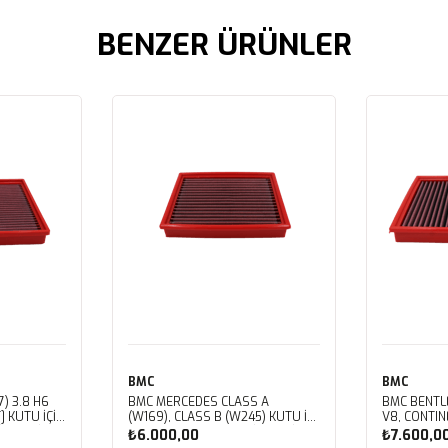
BENZER ÜRÜNLER
BMC
BMC
) 3.8 H6
BMC MERCEDES CLASS A
BMC BENTL
] KUTU İÇİ
(W169), CLASS B (W245) KUTU İÇİ
V8, CONTIN
LTRESİ
PERFORMANS HAVA FİLTRESİ
V8, CORNIC
₺6.000,00
₺7.600,0
FB459/01
V8, MULSAN