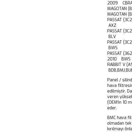
2009 CBRA
MAGOTAN (
MAGOTAN (
PASSAT (3C
AXZ
PASSAT (3C
BLV
PASSAT (3C
BWS
PASSAT (36
2010 BWS
RABBIT V (
BDB,BMJ,BU
Panel / silin
hava filtresi
edilmiştir. D
veren yükse
(OEM’in 10 m
eder.
BMC hava filt
olmadan tek 
kırılmayı önl