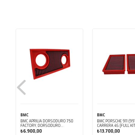
BMC
BMC
BMC APRILIA DORSODURO 750
BMC PORSCHE 911 (997
FACTORY, DORSODURO
CARRERA 4S [FULL KIT
900, SHIVER 750 GT, SHIVER
PERFORMANS HAVA Fİ
₺6.900,00
₺13.700,00
750 KUTU İÇİ PERFORMANS HAVA
FB468/20