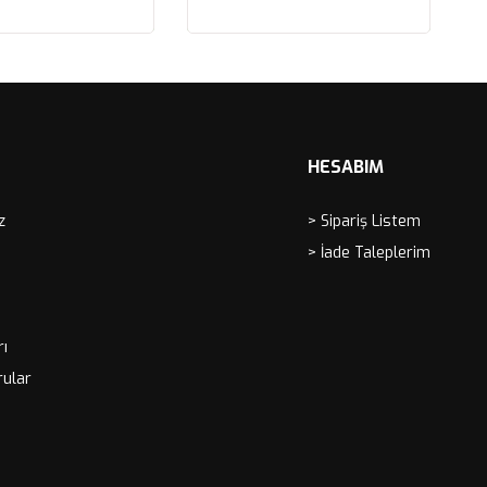
ICHE IV, SILVER
LVO 740, 780, 940, 960, S90, V90 KUTU
ete Ekle
Sepete Ekle
MANS HAVA FİLTRESİ
HESABIM
z
> Sipariş Listem
> İade Taleplerim
rı
rular