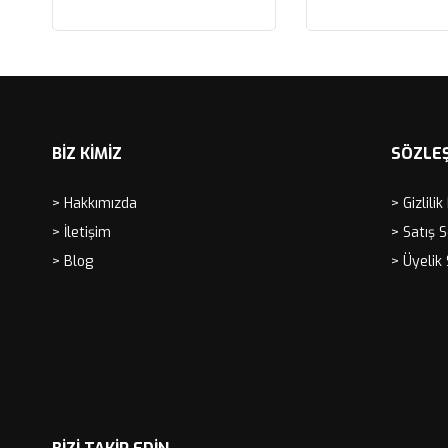
FİLTRESİ FM617/20
Sepete Ekle
Sepete Ekle
BİZ KİMİZ
SÖZLE
> Hakkımızda
> Gizlilik
> İletişim
> Satış 
> Blog
> Üyelik