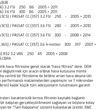
,BUB
B6) 3.2 FSI 250 B6 2005 > 2011
B6) 3.6 FSI 300 B6 2005 > 2011
2/3C5) / PASSAT CC (357) 3.2 FSI 250 - 2005 > 2010
2/3C5) / PASSAT CC (357) 3.6 FSI 280 - 2005 > 2010
2/3C5) / PASSAT CC (357) 3.6 FSI 300 - 2008 > 2014
2,365) / PASSAT CC (357) 3.6 4-motion 300 357 2007 >
A5) R32 3.2 VR6 250 A5 2005 > 2008
B,CBRA
dirik hava filtresine genel olarak “hava filtresi” denir. OEM
ni değiştirmek için aracın orijinal hava kutusuna monte
aha verimli bir filtreleme ile birlikte artan hava akışına izin
k performanslı malzemelerden yapılmıştır ve 7 mikrondan
ikron) kadar küçük tüm adezyonların tutulmasını garanti
releri, karakteristik kırmızı filtrenin kaynaklı bağlantı
bir kalıptan gerçekleştirilmesini sağlayan ve böylece kolay
eyen bir “Tam Kalıplama” sistemi kullanılarak üretilir. BMC