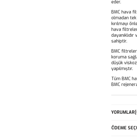
eder.
BMC hava filt
olmadan tek 
kırılmayı önl
hava filtrel
dayanıklıdır
sahiptir.
BMC filtrele
koruma sağla
düşük viskoz
yapılmıştır.
Tüm BMC hava
BMC rejeneras
YORUMLAR
(
ÖDEME SEÇ