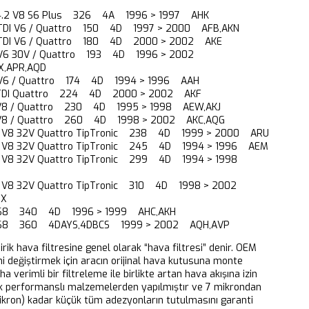
 4.2 V8 S6 Plus 326 4A 1996 > 1997 AHK
5 TDI V6 / Quattro 150 4D 1997 > 2000 AFB,AKN
5 TDI V6 / Quattro 180 4D 2000 > 2002 AKE
8 V6 30V / Quattro 193 4D 1996 > 2002
X,APR,AQD
8 V6 / Quattro 174 4D 1994 > 1996 AAH
3 TDI Quattro 224 4D 2000 > 2002 AKF
7 V8 / Quattro 230 4D 1995 > 1998 AEW,AKJ
7 V8 / Quattro 260 4D 1998 > 2002 AKC,AQG
2 i V8 32V Quattro TipTronic 238 4D 1999 > 2000 ARU
2 i V8 32V Quattro TipTronic 245 4D 1994 > 1996 AEM
2 i V8 32V Quattro TipTronic 299 4D 1994 > 1998
 i V8 32V Quattro TipTronic 310 4D 1998 > 2002
UX
2 S8 340 4D 1996 > 1999 AHC,AKH
2 S8 360 4DAYS,4DBCS 1999 > 2002 AQH,AVP
dirik hava filtresine genel olarak “hava filtresi” denir. OEM
ni değiştirmek için aracın orijinal hava kutusuna monte
aha verimli bir filtreleme ile birlikte artan hava akışına izin
k performanslı malzemelerden yapılmıştır ve 7 mikrondan
ikron) kadar küçük tüm adezyonların tutulmasını garanti