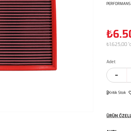
PERFORMANS 
₺6.5
₺1.625,00
'
Adet
Kritik Stok
ÜRÜN ÖZELL