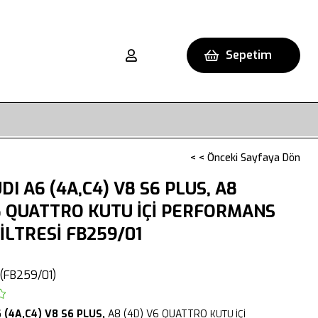
Sepetim
< < Önceki Sayfaya Dön
DI A6 (4A,C4) V8 S6 PLUS, A8
6 QUATTRO KUTU İÇİ PERFORMANS
İLTRESİ FB259/01
(FB259/01)
 (4A,C4)
V8 S6 PLUS
,
A8 (4D)
V6 QUATTRO
KUTU İÇİ