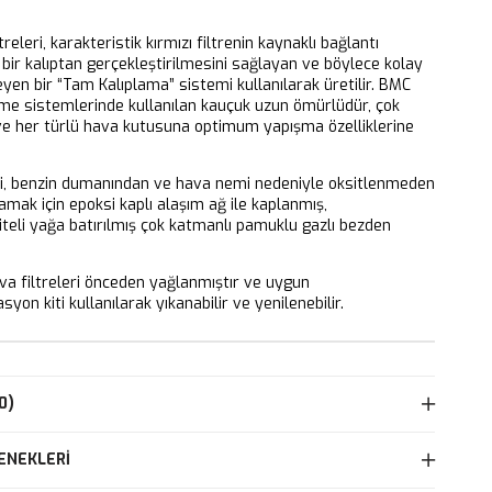
releri, karakteristik kırmızı filtrenin kaynaklı bağlantı
bir kalıptan gerçekleştirilmesini sağlayan ve böylece kolay
eyen bir “Tam Kalıplama” sistemi kullanılarak üretilir. BMC
eme sistemlerinde kullanılan kauçuk uzun ömürlüdür, çok
 ve her türlü hava kutusuna optimum yapışma özelliklerine
ri, benzin dumanından ve hava nemi nedeniyle oksitlenmeden
mak için epoksi kaplı alaşım ağ ile kaplanmış,
iteli yağa batırılmış çok katmanlı pamuklu gazlı bezden
 filtreleri önceden yağlanmıştır ve uygun
yon kiti kullanılarak yıkanabilir ve yenilenebilir.
0)
ENEKLERI