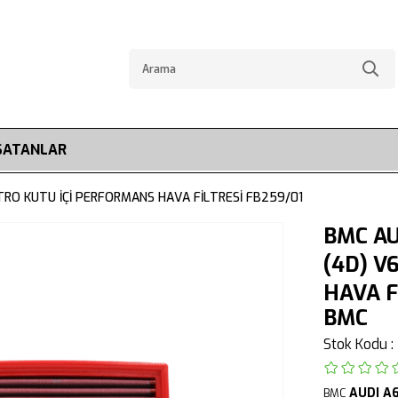
SATANLAR
TTRO KUTU İÇİ PERFORMANS HAVA FİLTRESİ FB259/01
BMC AU
(4D) V
HAVA F
BMC
Stok Kodu
AUDI
A6
BMC