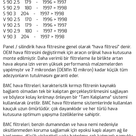
S 90 2.5 179 - 1996 > 1997
S 90 2.9 180 - 1997 > 1998
S 90 3 204 - 1997 > 1998
V 90 2.5 170 - 1996 > 1998
V 90 2.5 179 - 1996 > 1997
V 90 2.9 180 - 1997 > 1998
V 90 3 204 - 1997 > 1998
Panel / silindirik hava filtresine genel olarak “hava filtresi” denir.
OEM hava filtresini değiştirmek için aracın orijinal hava kutusuna
monte edilmiştir. Daha verimli bir filtreleme ile birlikte artan
hava akışına izin veren yüksek performanslı malzemelerden
yapılmıştır ve 7 mikrondan (OEM’in 10 mikron) kadar küçük tüm
adezyonların tutulmasını garanti eder.
BMC hava filtreleri, karakteristik kırmızı filtrenin kaynaklı
bağlantı olmadan tek bir kalıptan gerçekleştirilmesini sağlayan
ve böylece kolay kırılmayı önleyen bir “Tam Kalıplama” sistemi
kullanılarak üretilir. BMC hava filtreleme sistemlerinde kullanılan
kauçuk uzun ömürlüdür, çok dayanıklıdır ve her türlü hava
kutusuna optimum yapışma özelliklerine sahiptir.
BMC filtreleri, benzin dumanından ve hava nemi nedeniyle
oksitlenmeden koruma sağlamak için epoksi kaplı alaşım ağ ile