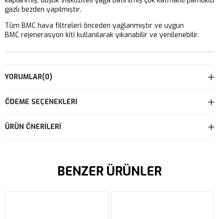
kaplanmış, düşük viskoziteli yağa batırılmış çok katmanlı pamuklu
gazlı bezden yapılmıştır.
Tüm BMC hava filtreleri önceden yağlanmıştır ve uygun
BMC rejenerasyon kiti kullanılarak yıkanabilir ve yenilenebilir.
YORUMLAR
(0)
ÖDEME SEÇENEKLERI
ÜRÜN ÖNERILERI
BENZER ÜRÜNLER