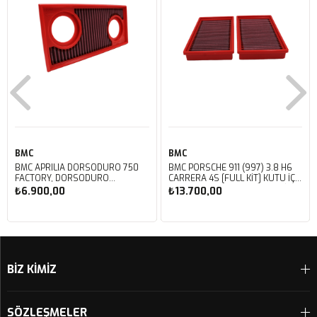
BMC
BMC
BMC APRILIA DORSODURO 750
BMC PORSCHE 911 (997) 3.8 H6
FACTORY, DORSODURO
CARRERA 4S [FULL KIT] KUTU İÇİ
900, SHIVER 750 GT, SHIVER
PERFORMANS HAVA FİLTRESİ
₺6.900,00
₺13.700,00
750 KUTU İÇİ PERFORMANS
FB468/20
HAVA FİLTRESİ FM617/20
Sepete Ekle
Sepete Ekle
BİZ KİMİZ
SÖZLEŞMELER