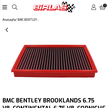
0
BMC BENTLEY BROOKLANDS 6.75 V8, CONTINENTAL 6.75 V8, CORNICHE 6.75 V8, MULSANNE 6.75 V8, ROLLS ROYCE CORNICHE IV, SILVER SPIRIT, VOLVO 740, 780, 940, 960, S90, V90 KUTU İÇİ PERFORMANS HAVA FİLTRESİ FB430/01
Anasayfa
BMC BENTLEY BROOKLANDS 6.75