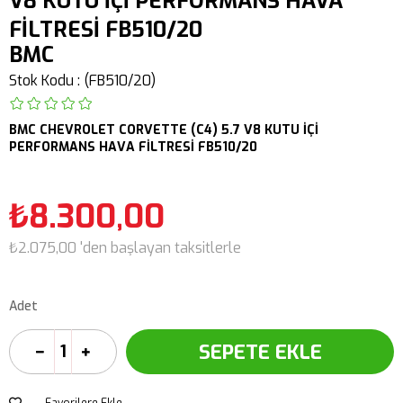
V8 KUTU İÇİ PERFORMANS HAVA
FİLTRESİ FB510/20
BMC
Stok Kodu
(FB510/20)
BMC
CHEVROLET
CORVETTE (C4)
5.7 V8
KUTU İÇİ
PERFORMANS HAVA FİLTRESİ FB510/20
₺8.300,00
₺2.075,00
'den başlayan taksitlerle
Adet