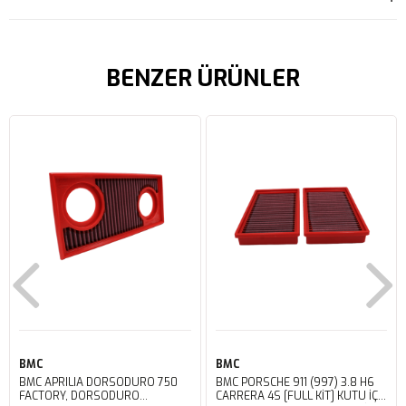
BENZER ÜRÜNLER
BMC
BMC
BMC APRILIA DORSODURO 750
BMC PORSCHE 911 (997) 3.8 H6
FACTORY, DORSODURO
CARRERA 4S [FULL KIT] KUTU İÇİ