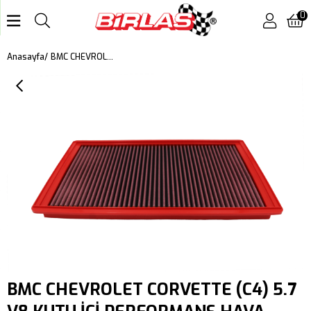
0
BMC CHEVROLET CORVETTE (C4) 5.7 V8 KUTU İÇİ PERFORMANS HAVA FİLTRESİ FB510/20
Anasayfa
BMC CHEVROLET CORVETTE (C4) 5.7