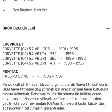
Favorilere Ekle
Fiyat Düşünce Haber Ver
ÜRÜN ÖZELLIKLERI
CHEVROLET
CORVETTE (C4) 5.7 V8 305 - 1991 > 1995
CORVETTE (C4) 5.7 V8 LT4 334 - 1996
CORVETTE (C4) 5.7 V8 ZR1 385 - 1989 > 1992
CORVETTE (C4) 5.7 V8 ZR1 411 - 1993 > 1996
PONTIAC
FIREBIRD 5.7 V8 - - 1996 > 1997
Panel / silindirik hava filtresine genel olarak “hava filtresi” denir.
OEM hava filtresini değiştirmek için aracın orijinal hava kutusuna
monte edilmiştir. Daha verimli bir filtreleme ile birlikte artan
hava akışına izin veren yüksek performanslı malzemelerden
yapılmıştır ve 7 mikrondan (OEM’in 10 mikron) kadar küçük tüm
adezyonların tutulmasını garanti eder.