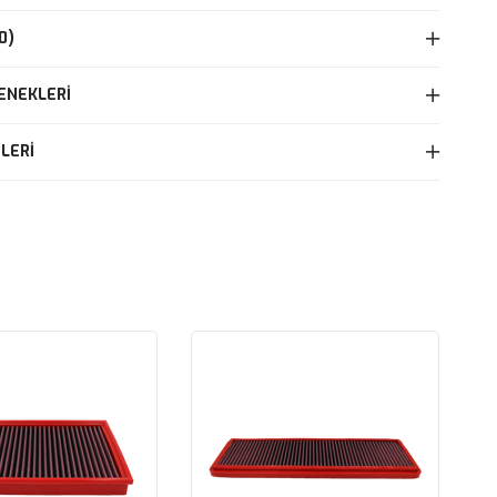
0)
ENEKLERI
LERI