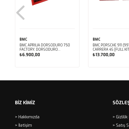
BMC
BMC
BMC APRILIA DORSODURO 750
BMC PORSCHE 911 (997
FACTORY, DORSODURO
CARRERA 4S [FULL KIT
900, SHIVER 750 GT, SHIVER
PERFORMANS HAVA Fİ
₺6.900,00
₺13.700,00
750 KUTU İÇİ PERFORMANS HAVA
FB468/20
FİLTRESİ FM617/20
Sepete Ekle
Sepete Ekle
BİZ KİMİZ
SÖZLE
> Hakkımızda
> Gizlilik
> İletişim
> Satış 