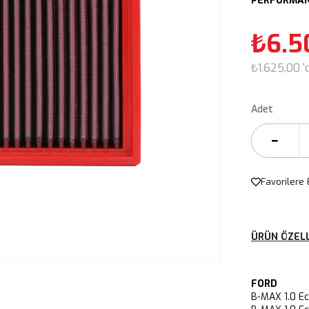
PERFORMANS
₺6.5
₺1.625,00
'
Adet
Favorilere 
ÜRÜN ÖZELL
FORD
B-MAX 1.0 