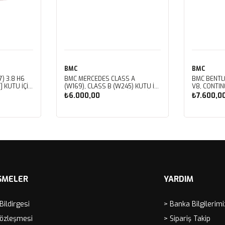
BMC
BMC
) 3.8 H6
BMC MERCEDES CLASS A
BMC BENTL
] KUTU İÇİ
(W169), CLASS B (W245) KUTU İÇİ
V8, CONTIN
LTRESİ
PERFORMANS HAVA FİLTRESİ
V8, CORNIC
₺6.000,00
₺7.600,0
FB459/01
V8, MULSAN
ROYCE CORN
SPIRIT, VO
Sepete Ekle
Sep
İÇİ PERFOR
FB430/01
ŞMELER
YARDIM
 Bildirgesi
> Banka Bilgilerimi
Sözleşmesi
> Sipariş Takip