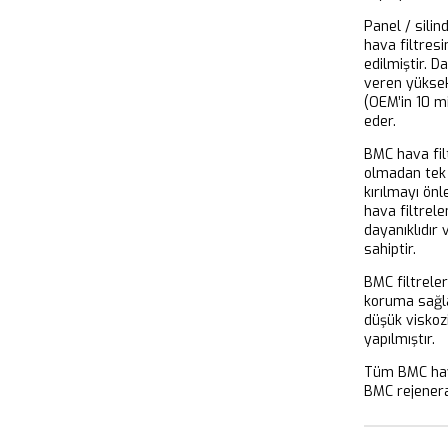
Panel / silin
hava filtresi
edilmiştir. D
veren yükse
(OEM’in 10 m
eder.
BMC hava filt
olmadan tek 
kırılmayı önl
hava filtrel
dayanıklıdır
sahiptir.
BMC filtrele
koruma sağla
düşük viskoz
yapılmıştır.
Tüm BMC hava
BMC rejeneras