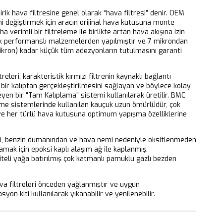
dirik hava filtresine genel olarak “hava filtresi” denir. OEM
ni değiştirmek için aracın orijinal hava kutusuna monte
aha verimli bir filtreleme ile birlikte artan hava akışına izin
k performanslı malzemelerden yapılmıştır ve 7 mikrondan
ikron) kadar küçük tüm adezyonların tutulmasını garanti
releri, karakteristik kırmızı filtrenin kaynaklı bağlantı
bir kalıptan gerçekleştirilmesini sağlayan ve böylece kolay
eyen bir “Tam Kalıplama” sistemi kullanılarak üretilir. BMC
eme sistemlerinde kullanılan kauçuk uzun ömürlüdür, çok
 ve her türlü hava kutusuna optimum yapışma özelliklerine
ri, benzin dumanından ve hava nemi nedeniyle oksitlenmeden
mak için epoksi kaplı alaşım ağ ile kaplanmış,
iteli yağa batırılmış çok katmanlı pamuklu gazlı bezden
 filtreleri önceden yağlanmıştır ve uygun
yon kiti kullanılarak yıkanabilir ve yenilenebilir.