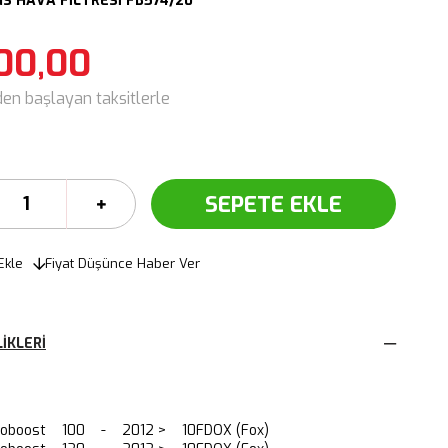
 HAVA FİLTRESİ FB574/20
00,00
den başlayan taksitlerle
Ekle
Fiyat Düşünce Haber Ver
IKLERI
Ecoboost 100 - 2012 > 10FDOX (Fox)