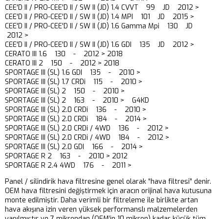
CEE'D II / PRO-CEE'D II / SW II (JD) 1.4 CVVT 99 JD 2012 >
CEE'D II / PRO-CEE'D II / SW II (JD) 1.4 MPI 101 JD 2015 >
CEE'D II / PRO-CEE'D II / SW II (JD) 1.6 Gamma Mpi 130 JD
2012 >
CEE'D II / PRO-CEE'D II / SW II (JD) 1.6 GDI 135 JD 2012 >
CERATO III 1.6 130 - 2012 > 2018
CERATO III 2 150 - 2012 > 2018
SPORTAGE III (SL) 1.6 GDI 135 - 2010 >
SPORTAGE III (SL) 1.7 CRDi 115 - 2010 >
SPORTAGE III (SL) 2 150 - 2010 >
SPORTAGE III (SL) 2 163 - 2010 > G4KD
SPORTAGE III (SL) 2.0 CRDi 136 - 2010 >
SPORTAGE III (SL) 2.0 CRDi 184 - 2014 >
SPORTAGE III (SL) 2.0 CRDi / 4WD 136 - 2012 >
SPORTAGE III (SL) 2.0 CRDi / 4WD 184 - 2012 >
SPORTAGE III (SL) 2.0 GDI 166 - 2014 >
SPORTAGE R 2 163 - 2010 > 2012
SPORTAGE R 2.4 4WD 176 - 2011 >
Panel / silindirik hava filtresine genel olarak “hava filtresi” denir.
OEM hava filtresini değiştirmek için aracın orijinal hava kutusuna
monte edilmiştir. Daha verimli bir filtreleme ile birlikte artan
hava akışına izin veren yüksek performanslı malzemelerden
yapılmıştır ve 7 mikrondan (OEM’in 10 mikron) kadar küçük tüm