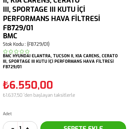
II, KIA CARENS, CERATO
III, SPORTAGE III KUTU İÇİ
PERFORMANS HAVA FİLTRESİ
FB729/01
BMC
Stok Kodu
(FB729/01)
BMC
HYUNDAI
ELANTRA,
TUCSON II,
KIA CARENS, CERATO
III, SPORTAGE III
KUTU İÇİ PERFORMANS HAVA FİLTRESİ
FB729/01
₺6.550,00
₺1.637,50
'den başlayan taksitlerle
Adet