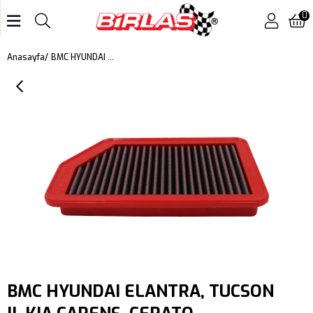
0
BMC HYUNDAI ELANTRA, TUCSON II, KIA CARENS, CERATO III, SPORTAGE III KUTU İÇİ PERFORMANS HAVA FİLTRESİ FB729/01
Anasayfa
BMC HYUNDAI ELANTRA, TUCSON