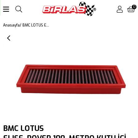
0
BMC LOTUS ELISE, ROVER 100, METRO KUTU İÇİ PERFORMANS HAVA FİLTRESİ FB124/01
Anasayfa
BMC LOTUS