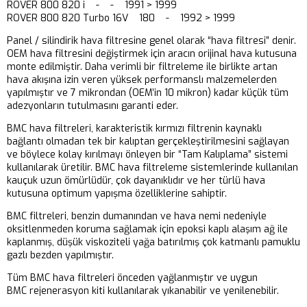
ROVER 800 820 i - - 1991 > 1999
ROVER 800 820 Turbo 16V 180 - 1992 > 1999
Panel / silindirik hava filtresine genel olarak “hava filtresi” denir.
OEM hava filtresini değiştirmek için aracın orijinal hava kutusuna
monte edilmiştir. Daha verimli bir filtreleme ile birlikte artan
hava akışına izin veren yüksek performanslı malzemelerden
yapılmıştır ve 7 mikrondan (OEM’in 10 mikron) kadar küçük tüm
adezyonların tutulmasını garanti eder.
BMC hava filtreleri, karakteristik kırmızı filtrenin kaynaklı
bağlantı olmadan tek bir kalıptan gerçekleştirilmesini sağlayan
ve böylece kolay kırılmayı önleyen bir “Tam Kalıplama” sistemi
kullanılarak üretilir. BMC hava filtreleme sistemlerinde kullanılan
kauçuk uzun ömürlüdür, çok dayanıklıdır ve her türlü hava
kutusuna optimum yapışma özelliklerine sahiptir.
BMC filtreleri, benzin dumanından ve hava nemi nedeniyle
oksitlenmeden koruma sağlamak için epoksi kaplı alaşım ağ ile
kaplanmış, düşük viskoziteli yağa batırılmış çok katmanlı pamuklu
gazlı bezden yapılmıştır.
Tüm BMC hava filtreleri önceden yağlanmıştır ve uygun
BMC rejenerasyon kiti kullanılarak yıkanabilir ve yenilenebilir.