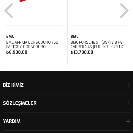
BMC
BMC
BMC APRILIA DORSODURO 750
BMC PORSCHE 911 (997) 3.8 H6
FACTORY, DORSODURO
CARRERA 4S [FULL KIT] KUTU İÇİ
900, SHIVER 750 GT, SHIVER
PERFORMANS HAVA FİLTRESİ
₺6.900,00
₺13.700,00
750 KUTU İÇİ PERFORMANS
FB468/20
HAVA FİLTRESİ FM617/20
Sepete Ekle
Sepete Ekle
BİZ KİMİZ
SÖZLEŞMELER
YARDIM