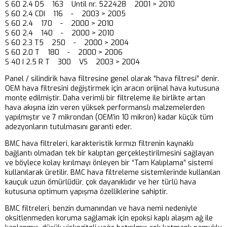
S 60 2.4 D5 163 Until nr. 522428 2001 > 2010
S 60 2.4 CDI 116 - 2003 > 2005
S 60 2.4 170 - 2000 > 2010
S 60 2.4 140 - 2000 > 2010
S 60 2.3 T5 250 - 2000 > 2004
S 60 2.0 T 180 - 2000 > 2006
S 40 I 2.5 R T 300 VS 2003 > 2004
Panel / silindirik hava filtresine genel olarak “hava filtresi” denir.
OEM hava filtresini değiştirmek için aracın orijinal hava kutusuna
monte edilmiştir. Daha verimli bir filtreleme ile birlikte artan
hava akışına izin veren yüksek performanslı malzemelerden
yapılmıştır ve 7 mikrondan (OEM’in 10 mikron) kadar küçük tüm
adezyonların tutulmasını garanti eder.
BMC hava filtreleri, karakteristik kırmızı filtrenin kaynaklı
bağlantı olmadan tek bir kalıptan gerçekleştirilmesini sağlayan
ve böylece kolay kırılmayı önleyen bir “Tam Kalıplama” sistemi
kullanılarak üretilir. BMC hava filtreleme sistemlerinde kullanılan
kauçuk uzun ömürlüdür, çok dayanıklıdır ve her türlü hava
kutusuna optimum yapışma özelliklerine sahiptir.
BMC filtreleri, benzin dumanından ve hava nemi nedeniyle
oksitlenmeden koruma sağlamak için epoksi kaplı alaşım ağ ile