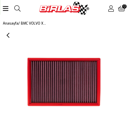
0
BMC VOLVO XC 70, V 70, S 80, S 60, S 40 KUTU İÇİ PERFORMANS HAVA FİLTRESİ FB257/01
Anasayfa