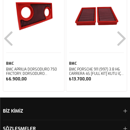
BMC
BMC
BMC APRILIA DORSODURO 750
BMC PORSCHE 911 (997) 3.8 H6
FACTORY, DORSODURO
CARRERA 4S [FULL KIT] KUTU İÇİ
900, SHIVER 750 GT, SHIVER
PERFORMANS HAVA FİLTRESİ
₺6.900,00
₺13.700,00
750 KUTU İÇİ PERFORMANS
FB468/20
HAVA FİLTRESİ FM617/20
Sepete Ekle
Sepete Ekle
BİZ KİMİZ
SÖZLEŞMELER