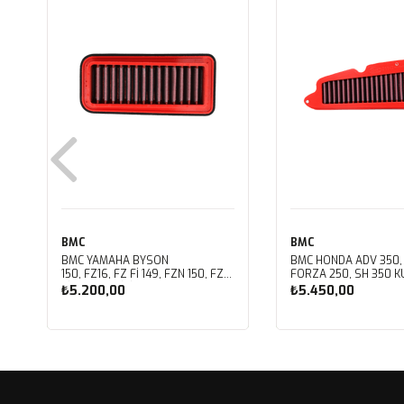
BMC
BMC
BMC YAMAHA BYSON
BMC HONDA ADV 350,
150, FZ16, FZ FI 149, FZN 150, FZS
FORZA 250, SH 350 KU
FI V3 KUTU İÇİ PERFORMANS
PERFORMANS HAVA Fİ
₺5.200,00
₺5.450,00
HAVA FİLTRESİ FM01147
FM01142
Sepete Ekle
Sepete Ekle