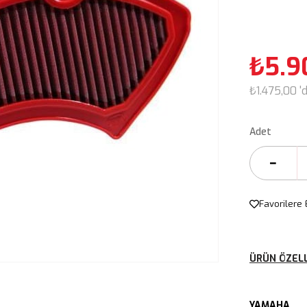
₺5.9
₺1.475,00
'
Adet
Favorilere 
ÜRÜN ÖZELL
YAMAHA