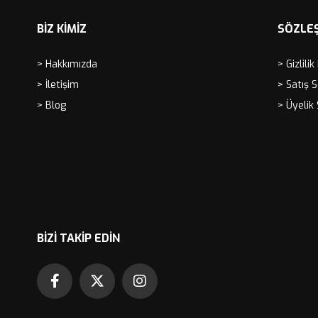
BİZ KİMİZ
SÖZLE
> Hakkımızda
> Gizlilik
> İletişim
> Satış 
> Blog
> Üyelik
BIZI TAKIP EDIN