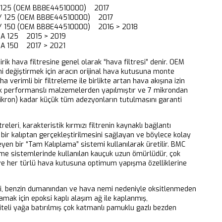
 125 (OEM BB8E44510000) 2017
Y 125 (OEM BB8E44510000) 2017
Y 150 (OEM BB8E44510000) 2016 > 2018
DA 125 2015 > 2019
DA 150 2017 > 2021
dirik hava filtresine genel olarak “hava filtresi” denir. OEM
ni değiştirmek için aracın orijinal hava kutusuna monte
aha verimli bir filtreleme ile birlikte artan hava akışına izin
k performanslı malzemelerden yapılmıştır ve 7 mikrondan
ikron) kadar küçük tüm adezyonların tutulmasını garanti
releri, karakteristik kırmızı filtrenin kaynaklı bağlantı
bir kalıptan gerçekleştirilmesini sağlayan ve böylece kolay
eyen bir “Tam Kalıplama” sistemi kullanılarak üretilir. BMC
eme sistemlerinde kullanılan kauçuk uzun ömürlüdür, çok
 ve her türlü hava kutusuna optimum yapışma özelliklerine
ri, benzin dumanından ve hava nemi nedeniyle oksitlenmeden
mak için epoksi kaplı alaşım ağ ile kaplanmış,
iteli yağa batırılmış çok katmanlı pamuklu gazlı bezden