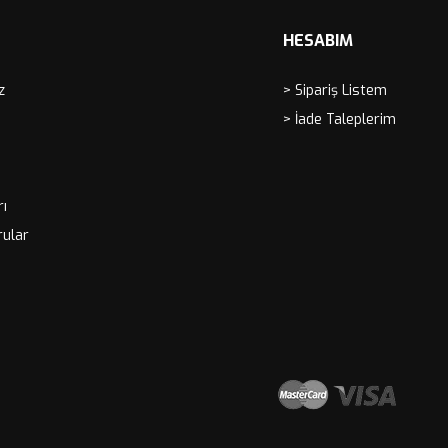
HESABIM
z
> Sipariş Listem
> İade Taleplerim
rı
rular