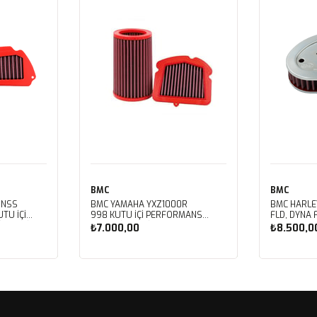
BMC
BMC
 NSS
BMC YAMAHA YXZ1000R
BMC HARLE
TU İÇİ
998 KUTU İÇİ PERFORMANS
FLD, DYNA 
LTRESİ
HAVA FİLTRESİ FM01128
FXDBB, DYN
₺7.000,00
₺8.500,0
FXDF, DYNA
PERFORMAN
FM01123
Sepete Ekle
Sep