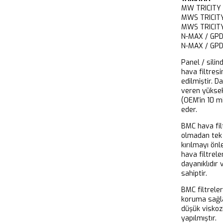
MW TRICITY
MWS TRICIT
MWS TRICIT
N-MAX / GP
N-MAX / GP
Panel / silin
hava filtresi
edilmiştir. D
veren yükse
(OEM’in 10 m
eder.
BMC hava filt
olmadan tek 
kırılmayı önl
hava filtrel
dayanıklıdır
sahiptir.
BMC filtrele
koruma sağla
düşük viskoz
yapılmıştır.