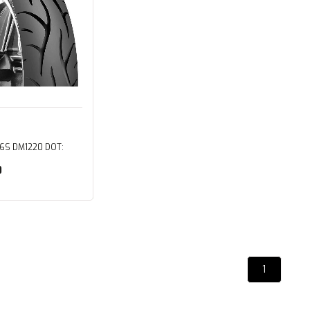
56S DM1220 DOT:
0
ete Ekle
1