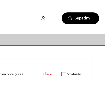
Sepetim
dına Göre (Z<A)
1 Ürün
Stoktakiler