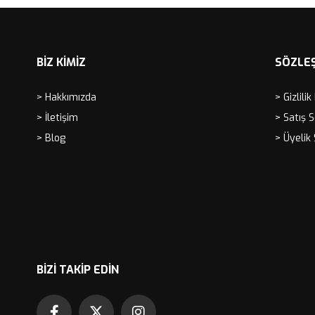
BİZ KİMİZ
SÖZLE
> Hakkımızda
> Gizlilik
> İletişim
> Satış 
> Blog
> Üyelik
BIZI TAKIP EDIN