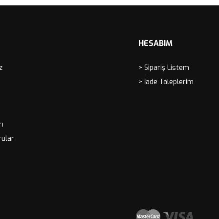
HESABIM
z
> Sipariş Listem
> İade Taleplerim
rı
rular