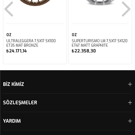
OZ
OZ
ULTRALEGGERA 7,5X17 5X100
SUPERTURISMO LM 7,5X17 5X120
ET35 MAT BRONZE
ET47 MATT GRAPHITE
₺24.171,14
₺22.358,30
Sepete Ekle
Sepete Ekle
BİZ KİMİZ
SÖZLEŞMELER
YARDIM