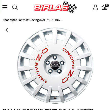
0
RALLY RACING 7X17 ET 45 4X100 RACE WHITE
Anasayfa
Jant
Oz Racing