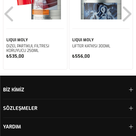
LIQUI MOLY
LIQUI MOLY
DİZEL PARTİKÜL FİLTRESİ
LİFTER KATKISI 300ML
KORUYUCU 250ML
₺535,00
₺556,00
Sepete Ekle
Sepete Ekle
BİZ KİMİZ
SÖZLEŞMELER
YARDIM