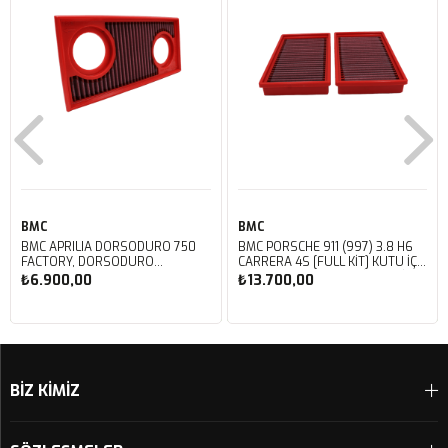
BMC
BMC
BMC APRILIA DORSODURO 750
BMC PORSCHE 911 (997) 3.8 H6
FACTORY, DORSODURO
CARRERA 4S [FULL KIT] KUTU İÇİ
900, SHIVER 750 GT, SHIVER
PERFORMANS HAVA FİLTRESİ
₺6.900,00
₺13.700,00
750 KUTU İÇİ PERFORMANS
FB468/20
HAVA FİLTRESİ FM617/20
Sepete Ekle
Sepete Ekle
BİZ KİMİZ