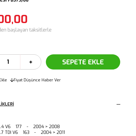
ESİ FB573/08
00,00
den başlayan taksitlerle
Ekle
Fiyat Düşünce Haber Ver
IKLERI
) 2.4 V6 177 - 2004 > 2008
 2.7 TDI V6 163 - 2004 > 2011