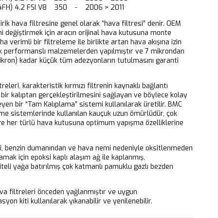
(4FH) 4.2 FSI V8 350 - 2006 > 2011
dirik hava filtresine genel olarak “hava filtresi” denir. OEM
ni değiştirmek için aracın orijinal hava kutusuna monte
aha verimli bir filtreleme ile birlikte artan hava akışına izin
k performanslı malzemelerden yapılmıştır ve 7 mikrondan
ikron) kadar küçük tüm adezyonların tutulmasını garanti
releri, karakteristik kırmızı filtrenin kaynaklı bağlantı
bir kalıptan gerçekleştirilmesini sağlayan ve böylece kolay
eyen bir “Tam Kalıplama” sistemi kullanılarak üretilir. BMC
eme sistemlerinde kullanılan kauçuk uzun ömürlüdür, çok
 ve her türlü hava kutusuna optimum yapışma özelliklerine
ri, benzin dumanından ve hava nemi nedeniyle oksitlenmeden
mak için epoksi kaplı alaşım ağ ile kaplanmış,
iteli yağa batırılmış çok katmanlı pamuklu gazlı bezden
 filtreleri önceden yağlanmıştır ve uygun
yon kiti kullanılarak yıkanabilir ve yenilenebilir.