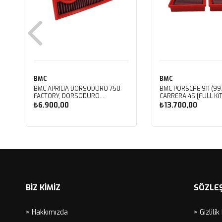
BMC
BMC
BMC APRILIA DORSODURO 750
BMC PORSCHE 911 (997
FACTORY, DORSODURO
CARRERA 4S [FULL KIT
900, SHIVER 750 GT, SHIVER
PERFORMANS HAVA Fİ
₺6.900,00
₺13.700,00
750 KUTU İÇİ PERFORMANS HAVA
FB468/20
FİLTRESİ FM617/20
Sepete Ekle
Sepete Ekle
BİZ KİMİZ
SÖZLE
> Hakkımızda
> Gizlilik