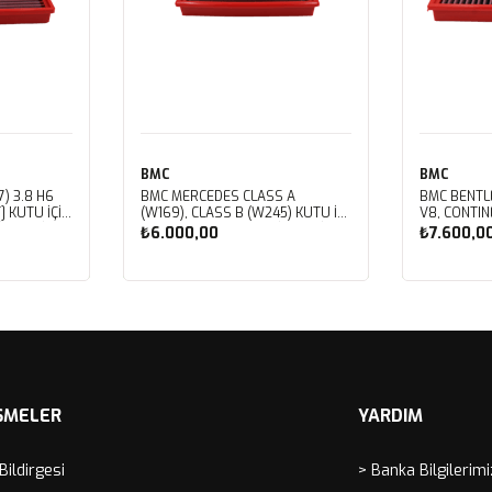
BMC
BMC
) 3.8 H6
BMC MERCEDES CLASS A
BMC BENTL
] KUTU İÇİ
(W169), CLASS B (W245) KUTU İÇİ
V8, CONTIN
LTRESİ
PERFORMANS HAVA FİLTRESİ
V8, CORNIC
₺6.000,00
₺7.600,0
FB459/01
V8, MULSAN
ROYCE CORN
SPIRIT, VO
Sepete Ekle
Sep
İÇİ PERFOR
FB430/01
ŞMELER
YARDIM
 Bildirgesi
> Banka Bilgilerimi