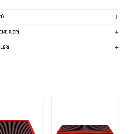
0)
ENEKLERI
LERI