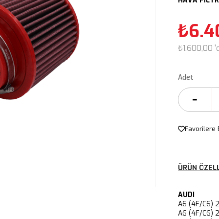
HAVA FİLTR
₺6.4
₺1.600,00
'
Adet
Favorilere 
ÜRÜN ÖZELL
AUDI
A6 (4F/C6
A6 (4F/C6)