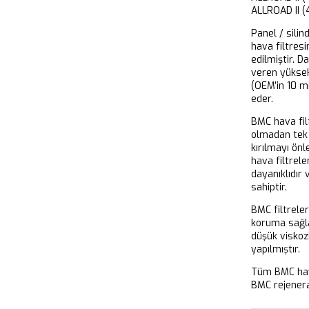
ALLROAD II 
Panel / silin
hava filtresi
edilmiştir. D
veren yükse
(OEM’in 10 m
eder.
BMC hava filt
olmadan tek 
kırılmayı önl
hava filtrel
dayanıklıdır
sahiptir.
BMC filtrele
koruma sağla
düşük viskoz
yapılmıştır.
Tüm BMC hava
BMC rejeneras