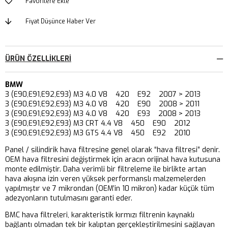
Favorilere Ekle
Fiyat Düşünce Haber Ver
ÜRÜN ÖZELLIKLERI
BMW
3 (E90,E91,E92,E93) M3 4.0 V8 420 E92 2007 > 2013
3 (E90,E91,E92,E93) M3 4.0 V8 420 E90 2008 > 2011
3 (E90,E91,E92,E93) M3 4.0 V8 420 E93 2008 > 2013
3 (E90,E91,E92,E93) M3 CRT 4.4 V8 450 E90 2012
3 (E90,E91,E92,E93) M3 GTS 4.4 V8 450 E92 2010
Panel / silindirik hava filtresine genel olarak “hava filtresi” denir.
OEM hava filtresini değiştirmek için aracın orijinal hava kutusuna
monte edilmiştir. Daha verimli bir filtreleme ile birlikte artan
hava akışına izin veren yüksek performanslı malzemelerden
yapılmıştır ve 7 mikrondan (OEM’in 10 mikron) kadar küçük tüm
adezyonların tutulmasını garanti eder.
BMC hava filtreleri, karakteristik kırmızı filtrenin kaynaklı
bağlantı olmadan tek bir kalıptan gerçekleştirilmesini sağlayan