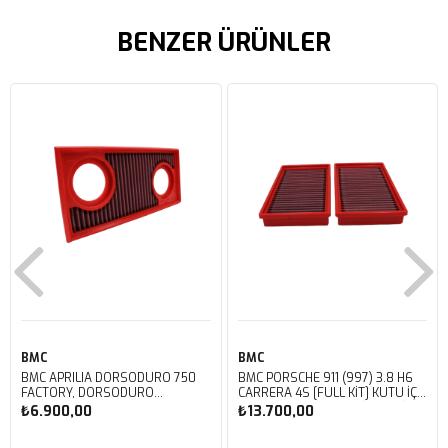
BENZER ÜRÜNLER
BMC
BMC
BMC APRILIA DORSODURO 750
BMC PORSCHE 911 (997) 3.8 H6
FACTORY, DORSODURO
CARRERA 4S [FULL KIT] KUTU İÇİ
900, SHIVER 750 GT, SHIVER
PERFORMANS HAVA FİLTRESİ
₺6.900,00
₺13.700,00
750 KUTU İÇİ PERFORMANS
FB468/20
HAVA FİLTRESİ FM617/20