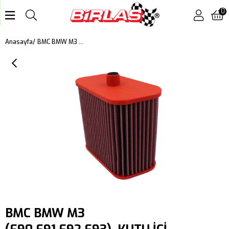
0
BMC BMW M3 (E90,E91,E92,E93), KUTU İÇİ PERFORMANS HAVA FİLTRESİ FB536/08
Anasayfa
BMC BMW M3