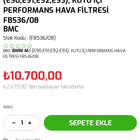
(E90,E91,E92,E93), KUTU İÇİ
PERFORMANS HAVA FİLTRESİ
FB536/08
BMC
Stok Kodu
(FB536/08)
BMW M
3 (E90,E91,E92,E93),
BMC
KUTU İÇİ PERFORMANS HAVA
FİLTRESİ FB536/08
₺10.700,00
₺2.675,00
'den başlayan taksitlerle
Adet