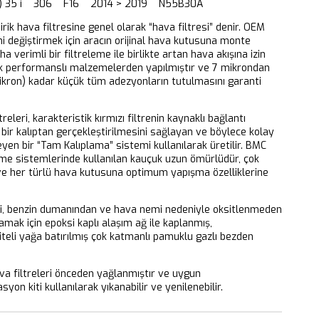
86) 35 i 306 F16 2014 > 2019 N55B30A
dirik hava filtresine genel olarak “hava filtresi” denir. OEM
ni değiştirmek için aracın orijinal hava kutusuna monte
aha verimli bir filtreleme ile birlikte artan hava akışına izin
k performanslı malzemelerden yapılmıştır ve 7 mikrondan
ikron) kadar küçük tüm adezyonların tutulmasını garanti
releri, karakteristik kırmızı filtrenin kaynaklı bağlantı
bir kalıptan gerçekleştirilmesini sağlayan ve böylece kolay
eyen bir “Tam Kalıplama” sistemi kullanılarak üretilir. BMC
eme sistemlerinde kullanılan kauçuk uzun ömürlüdür, çok
 ve her türlü hava kutusuna optimum yapışma özelliklerine
ri, benzin dumanından ve hava nemi nedeniyle oksitlenmeden
mak için epoksi kaplı alaşım ağ ile kaplanmış,
iteli yağa batırılmış çok katmanlı pamuklu gazlı bezden
 filtreleri önceden yağlanmıştır ve uygun
yon kiti kullanılarak yıkanabilir ve yenilenebilir.