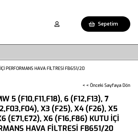
Sepetim
UTU İÇİ PERFORMANS HAVA FİLTRESİ FB651/20
< < Önceki Sayfaya Dön
 5 (F10,F11,F18), 6 (F12,F13), 7
2,F03,F04), X3 (F25), X4 (F26), X5
X6 (E71,E72), X6 (F16,F86) KUTU İÇİ
MANS HAVA FİLTRESİ FB651/20