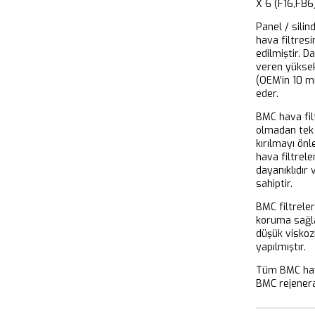
X 6 (F16,F
Panel / silin
hava filtresi
edilmiştir. D
veren yükse
(OEM’in 10 m
eder.
BMC hava filt
olmadan tek 
kırılmayı önl
hava filtrel
dayanıklıdır
sahiptir.
BMC filtrele
koruma sağla
düşük viskoz
yapılmıştır.
Tüm BMC hava
BMC rejeneras