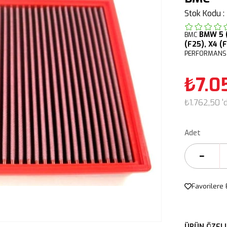
Stok Kodu
BMW
5 
BMC
(F25),
X4 (
PERFORMANS 
₺7.0
₺1.762,50
'
Adet
Favorilere 
ÜRÜN ÖZELL