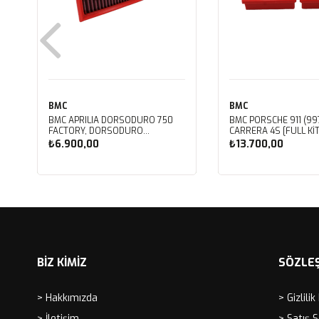
BMC
BMC
BMC APRILIA DORSODURO 750
BMC PORSCHE 911 (997
FACTORY, DORSODURO
CARRERA 4S [FULL KIT
900, SHIVER 750 GT, SHIVER
PERFORMANS HAVA Fİ
₺6.900,00
₺13.700,00
750 KUTU İÇİ PERFORMANS HAVA
FB468/20
FİLTRESİ FM617/20
Sepete Ekle
Sepete Ekle
BİZ KİMİZ
SÖZLE
> Hakkımızda
> Gizlilik
> İletişim
> Satış 