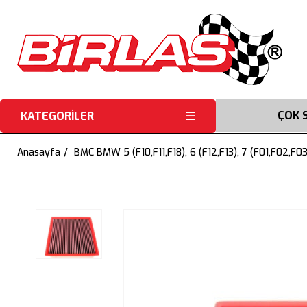
ÇOK 
KATEGORİLER
Anasayfa
BMC BMW 5 (F10,F11,F18), 6 (F12,F13), 7 (F01,F02,F