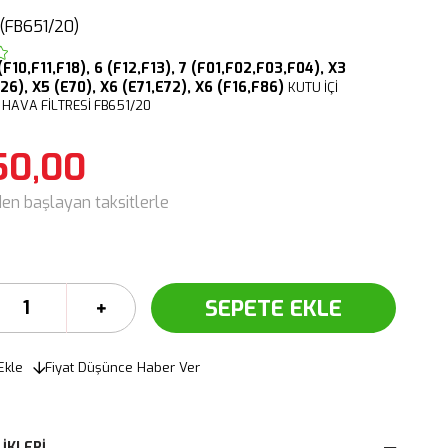
(FB651/20)
(F10,F11,F18),
6 (F12,F13),
7 (F01,F02,F03,F04),
X3
F26),
X5 (E70),
X6 (E71,E72),
X6 (F16,F86)
KUTU İÇİ
HAVA FİLTRESİ FB651/20
50,00
den başlayan taksitlerle
Ekle
Fiyat Düşünce Haber Ver
IKLERI