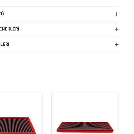
0)
ENEKLERI
LERI