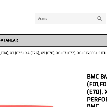
SATANLAR
03,F04), X3 (F25), X4 (F26), X5 (E70), X6 (E71,E72), X6 (F16,F86) K
BMC BMW
(F01,F0
(E70), 
PERFOR
BMC