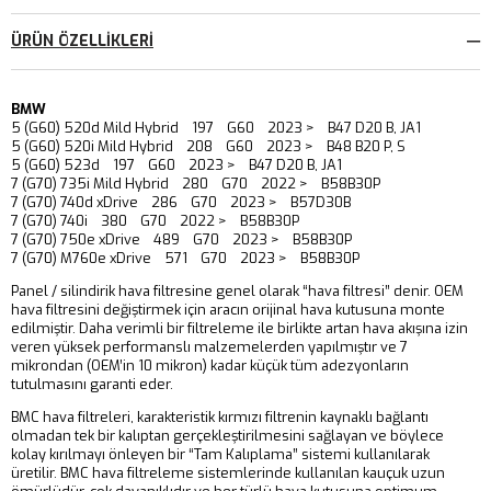
ÜRÜN ÖZELLIKLERI
BMW
5 (G60) 520d Mild Hybrid 197 G60 2023 > B47 D20 B, JA1
5 (G60) 520i Mild Hybrid 208 G60 2023 > B48 B20 P, S
5 (G60) 523d 197 G60 2023 > B47 D20 B, JA1
7 (G70) 735i Mild Hybrid 280 G70 2022 > B58B30P
7 (G70) 740d xDrive 286 G70 2023 > B57D30B
7 (G70) 740i 380 G70 2022 > B58B30P
7 (G70) 750e xDrive 489 G70 2023 > B58B30P
7 (G70) M760e xDrive 571 G70 2023 > B58B30P
Panel / silindirik hava filtresine genel olarak “hava filtresi” denir. OEM
hava filtresini değiştirmek için aracın orijinal hava kutusuna monte
edilmiştir. Daha verimli bir filtreleme ile birlikte artan hava akışına izin
veren yüksek performanslı malzemelerden yapılmıştır ve 7
mikrondan (OEM’in 10 mikron) kadar küçük tüm adezyonların
tutulmasını garanti eder.
BMC hava filtreleri, karakteristik kırmızı filtrenin kaynaklı bağlantı
olmadan tek bir kalıptan gerçekleştirilmesini sağlayan ve böylece
kolay kırılmayı önleyen bir “Tam Kalıplama” sistemi kullanılarak
üretilir. BMC hava filtreleme sistemlerinde kullanılan kauçuk uzun