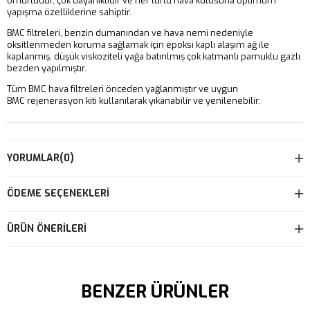
ömürlüdür, çok dayanıklıdır ve her türlü hava kutusuna optimum
yapışma özelliklerine sahiptir.
BMC filtreleri, benzin dumanından ve hava nemi nedeniyle
oksitlenmeden koruma sağlamak için epoksi kaplı alaşım ağ ile
kaplanmış, düşük viskoziteli yağa batırılmış çok katmanlı pamuklu gazlı
bezden yapılmıştır.
Tüm BMC hava filtreleri önceden yağlanmıştır ve uygun
BMC rejenerasyon kiti kullanılarak yıkanabilir ve yenilenebilir.
YORUMLAR
(0)
ÖDEME SEÇENEKLERI
ÜRÜN ÖNERILERI
BENZER ÜRÜNLER