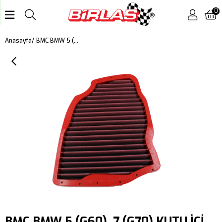
0
BMC BMW 5 (G60), 7 (G70) KUTU İÇİ PERFORMANS HAVA FİLTRESİ FB01178
Anasayfa
BMC BMW 5 (G60), 7 (G70) KUTU İÇİ