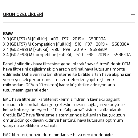
ÜRÜN ÖZELLIKLERI
BMW
X 3 (G01,F97) M [Full Kit] 480 F97 2019 > S58B30A
X 3 (G01,F97) M Competition [Full Kit] 510 F97 2019 > S58B30A
X 4 (G02,F98) M [Full Kit] 480 F98 2019 > S58B30A
X 4 (G02,F98) M Competition [Full Kit] 510 F98 2019 > S58B30A
Panel / silindirik hava filtresine genel olarak “hava filtresi” denir. OEM
hava filtresini değiştirmek için aracın orijinal hava kutusuna monte
edilmiştir. Daha verimli bir filtreleme ile birlikte artan hava akışına izin
veren yüksek performanslı malzemelerden yapılmıştır ve 7
mikrondan (OEM’in 10 mikron) kadar küçük tüm adezyonların
tutulmasını garanti eder.
BMC hava filtreleri, karakteristik kırmızı filtrenin kaynaklı bağlantı
olmadan tek bir kalıptan gerçekleştirilmesini sağlayan ve böylece
kolay kırılmayı önleyen bir “Tam Kalıplama” sistemi kullanılarak
üretilir. BMC hava filtreleme sistemlerinde kullanılan kauçuk uzun
ömürlüdür, çok dayanıklıdır ve her türlü hava kutusuna optimum
yapışma özelliklerine sahiptir.
BMC filtreleri, benzin dumanından ve hava nemi nedeniyle