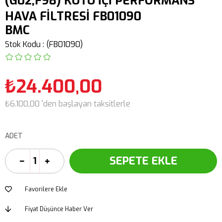
(G02,F98) KUTU İÇİ PERFORMANS
HAVA FİLTRESİ FB01090
BMC
Stok Kodu
(FB01090)
₺24.400,00
₺6.100,00
'den başlayan taksitlerle
ADET
Favorilere Ekle
Fiyat Düşünce Haber Ver