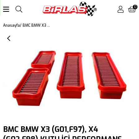
0
BMC BMW X3 (G01,F97), X4 (G02,F98) KUTU İÇİ PERFORMANS HAVA FİLTRESİ FB01090
Anasayfa
BMC BMW X3 (G01,F97), X4