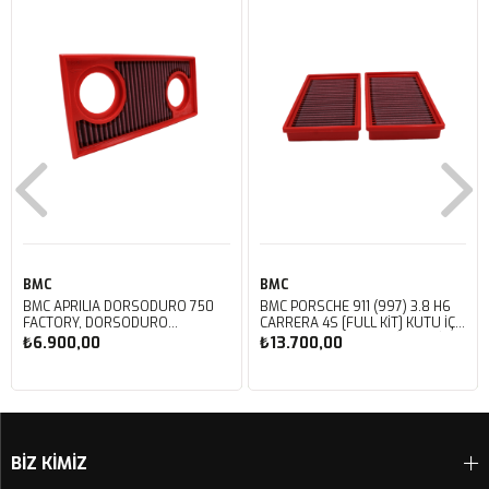
BMC
BMC
BMC APRILIA DORSODURO 750
BMC PORSCHE 911 (997) 3.8 H6
FACTORY, DORSODURO
CARRERA 4S [FULL KIT] KUTU İÇİ
900, SHIVER 750 GT, SHIVER
PERFORMANS HAVA FİLTRESİ
₺6.900,00
₺13.700,00
750 KUTU İÇİ PERFORMANS
FB468/20
HAVA FİLTRESİ FM617/20
Sepete Ekle
Sepete Ekle
BİZ KİMİZ