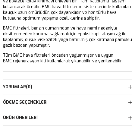
ve böylece kolay kırılmayı önleyen bir “Tam Kalıplama” sistemi
kullanılarak üretilir. BMC hava filtreleme sistemlerinde kullanılan
kauçuk uzun ömürlüdür, çok dayanıklıdır ve her türlü hava
kutusuna optimum yapışma özelliklerine sahiptir.
BMC filtreleri, benzin dumanından ve hava nemi nedeniyle
oksitlenmeden koruma sağlamak için epoksi kaplı alaşım ağ ile
kaplanmış, düşük viskoziteli yağa batırılmış çok katmanlı pamuklu
gazlı bezden yapılmıştır.
Tüm BMC hava filtreleri önceden yağlanmıştır ve uygun
BMC rejenerasyon kiti kullanılarak yıkanabilir ve yenilenebilir.
YORUMLAR
(0)
ÖDEME SEÇENEKLERI
ÜRÜN ÖNERILERI