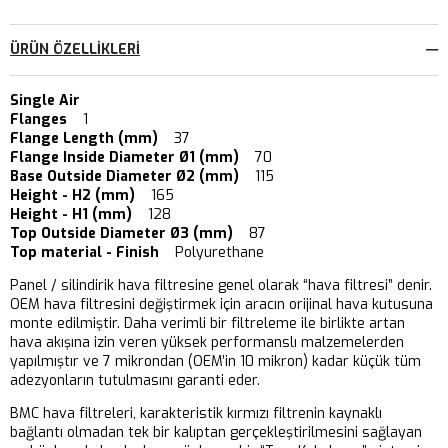
ÜRÜN ÖZELLIKLERI
Single Air
Flanges
1
Flange Length (mm)
37
Flange Inside Diameter Ø1 (mm)
70
Base Outside Diameter Ø2 (mm)
115
Height - H2 (mm)
165
Height - H1 (mm)
128
Top Outside Diameter Ø3 (mm)
87
Top material - Finish
Polyurethane
Panel / silindirik hava filtresine genel olarak “hava filtresi” denir.
OEM hava filtresini değiştirmek için aracın orijinal hava kutusuna
monte edilmiştir. Daha verimli bir filtreleme ile birlikte artan
hava akışına izin veren yüksek performanslı malzemelerden
yapılmıştır ve 7 mikrondan (OEM’in 10 mikron) kadar küçük tüm
adezyonların tutulmasını garanti eder.
BMC hava filtreleri, karakteristik kırmızı filtrenin kaynaklı
bağlantı olmadan tek bir kalıptan gerçekleştirilmesini sağlayan