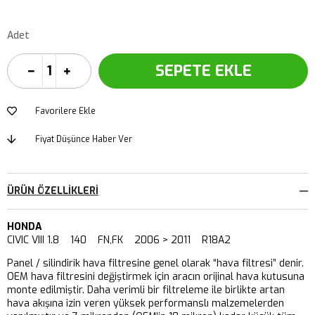
Adet
Favorilere Ekle
Fiyat Düşünce Haber Ver
ÜRÜN ÖZELLIKLERI
HONDA
CIVIC VIII 1.8 140 FN,FK 2006 > 2011 R18A2
Panel / silindirik hava filtresine genel olarak “hava filtresi” denir.
OEM hava filtresini değiştirmek için aracın orijinal hava kutusuna
monte edilmiştir. Daha verimli bir filtreleme ile birlikte artan
hava akışına izin veren yüksek performanslı malzemelerden