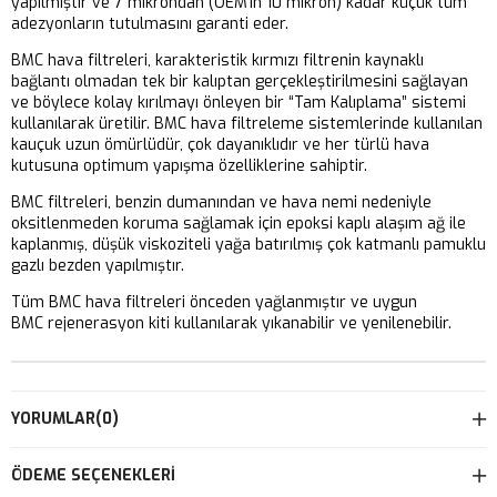
yapılmıştır ve 7 mikrondan (OEM’in 10 mikron) kadar küçük tüm
adezyonların tutulmasını garanti eder.
BMC hava filtreleri, karakteristik kırmızı filtrenin kaynaklı
bağlantı olmadan tek bir kalıptan gerçekleştirilmesini sağlayan
ve böylece kolay kırılmayı önleyen bir “Tam Kalıplama” sistemi
kullanılarak üretilir. BMC hava filtreleme sistemlerinde kullanılan
kauçuk uzun ömürlüdür, çok dayanıklıdır ve her türlü hava
kutusuna optimum yapışma özelliklerine sahiptir.
BMC filtreleri, benzin dumanından ve hava nemi nedeniyle
oksitlenmeden koruma sağlamak için epoksi kaplı alaşım ağ ile
kaplanmış, düşük viskoziteli yağa batırılmış çok katmanlı pamuklu
gazlı bezden yapılmıştır.
Tüm BMC hava filtreleri önceden yağlanmıştır ve uygun
BMC rejenerasyon kiti kullanılarak yıkanabilir ve yenilenebilir.
YORUMLAR
(0)
ÖDEME SEÇENEKLERI