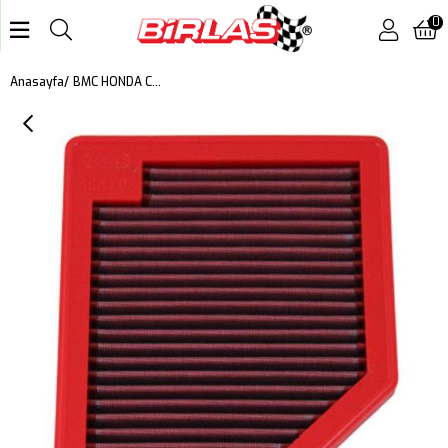
0
BMC HONDA CIVIC VIII KUTU İÇİ PERFORMANS HAVA FİLTRESİ FB464/04
Anasayfa