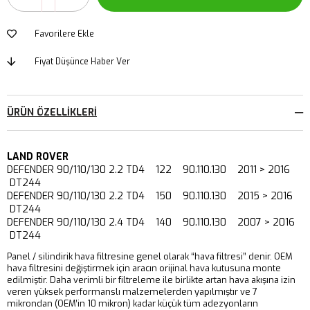
Favorilere Ekle
Fiyat Düşünce Haber Ver
ÜRÜN ÖZELLIKLERI
LAND ROVER
DEFENDER 90/110/130 2.2 TD4 122 90.110.130 2011 > 2016
DT244
DEFENDER 90/110/130 2.2 TD4 150 90.110.130 2015 > 2016
DT244
DEFENDER 90/110/130 2.4 TD4 140 90.110.130 2007 > 2016
DT244
Panel / silindirik hava filtresine genel olarak “hava filtresi” denir. OEM
hava filtresini değiştirmek için aracın orijinal hava kutusuna monte
edilmiştir. Daha verimli bir filtreleme ile birlikte artan hava akışına izin
veren yüksek performanslı malzemelerden yapılmıştır ve 7
mikrondan (OEM’in 10 mikron) kadar küçük tüm adezyonların