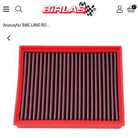
0
BMC LAND ROVER DEFENDER KUTU İÇİ PERFORMANS HAVA FİLTRESİ FB893/20
Anasayfa