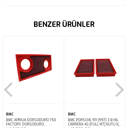
BENZER ÜRÜNLER
BMC
BMC
BMC APRILIA DORSODURO 750
BMC PORSCHE 911 (997) 3.8 H6
FACTORY, DORSODURO
CARRERA 4S [FULL KIT] KUTU İÇİ