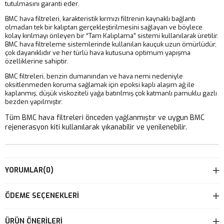
tutulmasını garanti eder.
BMC hava filtreleri, karakteristik kırmızı filtrenin kaynaklı bağlantı
olmadan tek bir kalıptan gerçekleştirilmesini sağlayan ve böylece
kolay kırılmayı önleyen bir “Tam Kalıplama” sistemi kullanılarak üretilir.
BMC hava filtreleme sistemlerinde kullanılan kauçuk uzun ömürlüdür,
çok dayanıklıdır ve her türlü hava kutusuna optimum yapışma
özelliklerine sahiptir.
BMC filtreleri, benzin dumanından ve hava nemi nedeniyle
oksitlenmeden koruma sağlamak için epoksi kaplı alaşım ağ ile
kaplanmış, düşük viskoziteli yağa batırılmış çok katmanlı pamuklu gazlı
bezden yapılmıştır.
Tüm BMC hava filtreleri önceden yağlanmıştır ve uygun BMC
rejenerasyon kiti kullanılarak yıkanabilir ve yenilenebilir.
YORUMLAR
(0)
ÖDEME SEÇENEKLERI
ÜRÜN ÖNERILERI