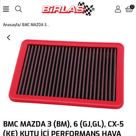
0
BMC MAZDA 3 (BM), 6 (GJ,GL), CX-5 (KE) KUTU İÇİ PERFORMANS HAVA FİLTRESİ FB858/01
Anasayfa
BMC MAZDA 3 (BM), 6 (GJ,GL), CX-5
(KE) KUTU İÇİ PERFORMANS HAVA