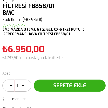
FİLTRESİ FB858/01
BMC
Stok Kodu
(FB858/01)
BMC
MAZDA
3 (BM),
6 (GJ,GL),
CX-5 (KE)
KUTU İÇİ
PERFORMANS HAVA FİLTRESİ FB858/01
₺6.950,00
₺1.737,50
'den başlayan taksitlerle
Adet
Kritik Stok