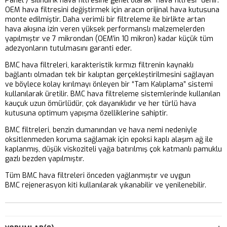
Panel / silindirik hava filtresine genel olarak “hava filtresi” denir.
OEM hava filtresini değiştirmek için aracın orijinal hava kutusuna
monte edilmiştir. Daha verimli bir filtreleme ile birlikte artan
hava akışına izin veren yüksek performanslı malzemelerden
yapılmıştır ve 7 mikrondan (OEM’in 10 mikron) kadar küçük tüm
adezyonların tutulmasını garanti eder.
BMC hava filtreleri, karakteristik kırmızı filtrenin kaynaklı
bağlantı olmadan tek bir kalıptan gerçekleştirilmesini sağlayan
ve böylece kolay kırılmayı önleyen bir “Tam Kalıplama” sistemi
kullanılarak üretilir. BMC hava filtreleme sistemlerinde kullanılan
kauçuk uzun ömürlüdür, çok dayanıklıdır ve her türlü hava
kutusuna optimum yapışma özelliklerine sahiptir.
BMC filtreleri, benzin dumanından ve hava nemi nedeniyle
oksitlenmeden koruma sağlamak için epoksi kaplı alaşım ağ ile
kaplanmış, düşük viskoziteli yağa batırılmış çok katmanlı pamuklu
gazlı bezden yapılmıştır.
Tüm BMC hava filtreleri önceden yağlanmıştır ve uygun
BMC rejenerasyon kiti kullanılarak yıkanabilir ve yenilenebilir.