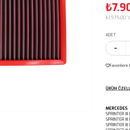
₺7.9
₺1.975,00
'
ADET
Favorilere 
ÜRÜN ÖZELL
MERCEDES
SPRINTER II
SPRINTER I
SPRINTER II