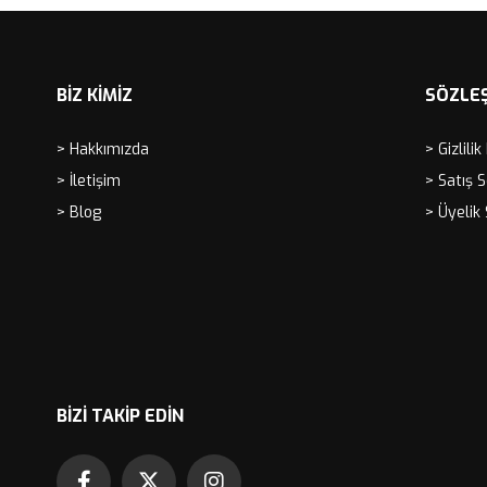
BİZ KİMİZ
SÖZLE
> Hakkımızda
> Gizlilik
> İletişim
> Satış 
> Blog
> Üyelik
BIZI TAKIP EDIN