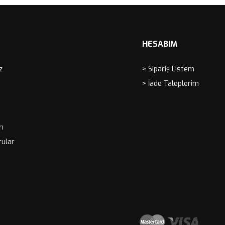
HESABIM
z
> Sipariş Listem
> İade Taleplerim
rı
rular