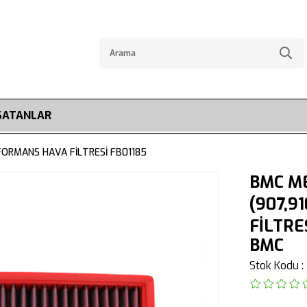
SATANLAR
RFORMANS HAVA FİLTRESİ FB01185
BMC ME
(907,9
FİLTRE
BMC
Stok Kodu