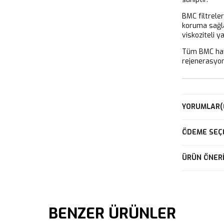
BMC filtrele
koruma sağla
viskoziteli y
Tüm BMC hava
rejenerasyon 
YORUMLAR
(
ÖDEME SEÇ
ÜRÜN ÖNERI
BENZER ÜRÜNLER