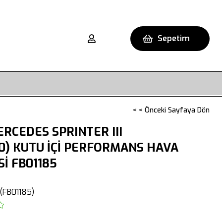
Sepetim
< < Önceki Sayfaya Dön
RCEDES SPRINTER III
10) KUTU İÇİ PERFORMANS HAVA
Sİ FB01185
(FB01185)