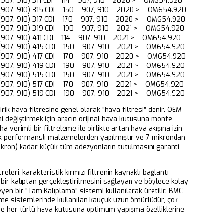
I (907, 910) 311 CDI 114 907, 910 2020 > OM654.920
I (907, 910) 315 CDI 150 907, 910 2020 > OM654.920
I (907, 910) 317 CDI 170 907, 910 2020 > OM654.920
I (907, 910) 319 CDI 190 907, 910 2021 > OM654.920
I (907, 910) 411 CDI 114 907, 910 2021 > OM654.920
I (907, 910) 415 CDI 150 907, 910 2021 > OM654.920
I (907, 910) 417 CDI 170 907, 910 2020 > OM654.920
I (907, 910) 419 CDI 190 907, 910 2021 > OM654.920
I (907, 910) 515 CDI 150 907, 910 2021 > OM654.920
I (907, 910) 517 CDI 170 907, 910 2021 > OM654.920
I (907, 910) 519 CDI 190 907, 910 2021 > OM654.920
dirik hava filtresine genel olarak “hava filtresi” denir. OEM
ni değiştirmek için aracın orijinal hava kutusuna monte
aha verimli bir filtreleme ile birlikte artan hava akışına izin
k performanslı malzemelerden yapılmıştır ve 7 mikrondan
ikron) kadar küçük tüm adezyonların tutulmasını garanti
releri, karakteristik kırmızı filtrenin kaynaklı bağlantı
bir kalıptan gerçekleştirilmesini sağlayan ve böylece kolay
eyen bir “Tam Kalıplama” sistemi kullanılarak üretilir. BMC
eme sistemlerinde kullanılan kauçuk uzun ömürlüdür, çok
 ve her türlü hava kutusuna optimum yapışma özelliklerine