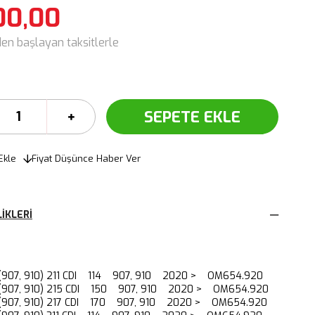
00,00
den başlayan taksitlerle
Ekle
Fiyat Düşünce Haber Ver
IKLERI
I (907, 910) 211 CDI 114 907, 910 2020 > OM654.920
II (907, 910) 215 CDI 150 907, 910 2020 > OM654.920
I (907, 910) 217 CDI 170 907, 910 2020 > OM654.920