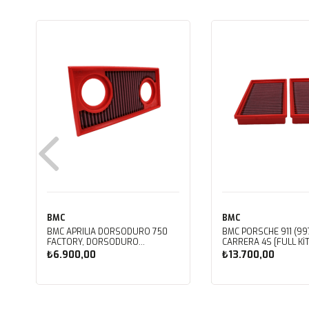
BMC
BMC
BMC APRILIA DORSODURO 750
BMC PORSCHE 911 (997
FACTORY, DORSODURO
CARRERA 4S [FULL KIT
900, SHIVER 750 GT, SHIVER
PERFORMANS HAVA Fİ
₺6.900,00
₺13.700,00
750 KUTU İÇİ PERFORMANS HAVA
FB468/20
FİLTRESİ FM617/20
Sepete Ekle
Sepete Ekle