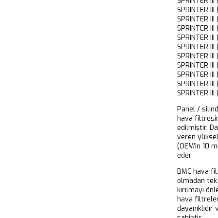
SPRINTER II
SPRINTER II
SPRINTER II
SPRINTER II
SPRINTER II
SPRINTER II
SPRINTER II
SPRINTER II
SPRINTER II
SPRINTER II
SPRINTER II
Panel / silin
hava filtresi
edilmiştir. D
veren yükse
(OEM’in 10 m
eder.
BMC hava filt
olmadan tek 
kırılmayı önl
hava filtrel
dayanıklıdır
sahiptir.