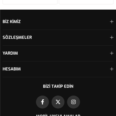
HAVA FİLTRESİ FM617/20
Sepete Ekle
Sepete Ekle
BİZ KİMİZ
SÖZLEŞMELER
YARDIM
HESABIM
BIZI TAKIP EDIN