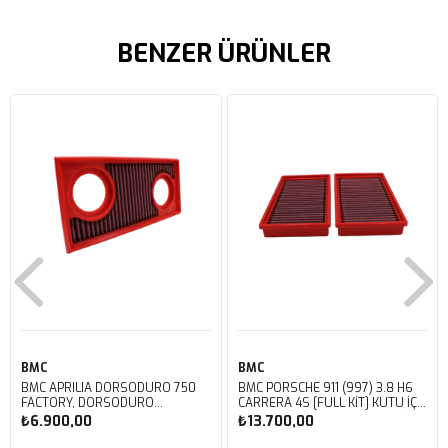
BENZER ÜRÜNLER
BMC
BMC
BMC APRILIA DORSODURO 750
BMC PORSCHE 911 (997) 3.8 H6
FACTORY, DORSODURO
CARRERA 4S [FULL KIT] KUTU İÇİ
900, SHIVER 750 GT, SHIVER
PERFORMANS HAVA FİLTRESİ
₺6.900,00
₺13.700,00
750 KUTU İÇİ PERFORMANS
FB468/20