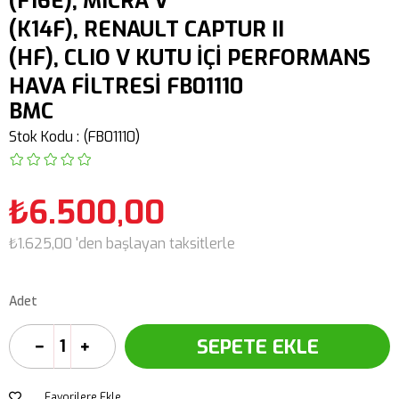
(F16E), MICRA V
(K14F), RENAULT CAPTUR II
(HF), CLIO V KUTU İÇİ PERFORMANS
HAVA FİLTRESİ FB01110
BMC
Stok Kodu
(FB01110)
₺6.500,00
₺1.625,00
'den başlayan taksitlerle
Adet
Favorilere Ekle