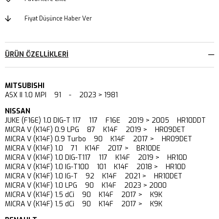
Fiyat Düşünce Haber Ver
ÜRÜN ÖZELLIKLERI
MITSUBISHI
ASX II 1.0 MPI 91 - 2023 > 1981
NISSAN
JUKE (F16E) 1.0 DIG-T 117 117 F16E 2019 > 2005 HR10DDT
MICRA V (K14F) 0.9 LPG 87 K14F 2019 > HR09DET
MICRA V (K14F) 0.9 Turbo 90 K14F 2017 > HR09DET
MICRA V (K14F) 1.0 71 K14F 2017 > BR10DE
MICRA V (K14F) 1.0 DIG-T117 117 K14F 2019 > HR10D
MICRA V (K14F) 1.0 IG-T100 101 K14F 2018 > HR10D
MICRA V (K14F) 1.0 IG-T 92 K14F 2021 > HR10DET
MICRA V (K14F) 1.0 LPG 90 K14F 2023 > 2000
MICRA V (K14F) 1.5 dCi 90 K14F 2017 > K9K
MICRA V (K14F) 1.5 dCi 90 K14F 2017 > K9K