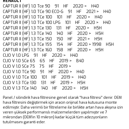
RENAULT
CAPTUR II (HF) 1.0 Tce 90 91 HF 2020 > H4D
CAPTUR II (HF) 1.0 TCe 90 ECO-G 91 HF 2021 > H4D
CAPTUR II (HF) 1.0 TCe 100 101 HF 2020 > H4D
CAPTUR II (HF) 1.0 TCe 100 LPG 101 HF 2020 > H4D
CAPTUR II (HF) 1.3 TCe 130 131 HF 2020 > H5H
CAPTUR II (HF) 1.3 TCe 140 140 HF 2020 > H5H
CAPTUR II (HF) 1.3 TCe 150 150 HF 2021 > H5H
CAPTUR II (HF) 1.3 TCe 155 154 HF 2020 > 1998 H5H
CAPTUR II (HF) 1.3 TCe 160 158 HF 2020 > H5H
CLIO V 1.0 LPG 91 HF 2020 > H4D
CLIO V 1.0 SCe 65 65 HF 2019 > B4D
CLIO V 1.0 SCe 75 75 HF 2019 >
CLIO V 1.0 TCe 90 91 HF 2020 > H4D
CLIO V 1.0 TCe 100 101 HF 2019 > H4D
CLIO V 1.3 TCe 130 131 HF 2019 > H5H
CLIO V 1.3 TCe 140 140 HF 2020 > H5H
Panel / silindirik hava filtresine genel olarak “hava filtresi” denir. OEM
hava filtresini değiştirmek için aracın orijinal hava kutusuna monte
edilmiştir. Daha verimli bir filtreleme ile birlikte artan hava akışına izin
veren yüksek performanslı malzemelerden yapılmıştır ve 7
mikrondan (OEM’in 10 mikron) kadar küçük tüm adezyonların
tutulmasını garanti eder.