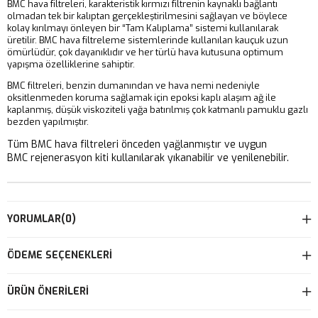
BMC hava filtreleri, karakteristik kırmızı filtrenin kaynaklı bağlantı
olmadan tek bir kalıptan gerçekleştirilmesini sağlayan ve böylece
kolay kırılmayı önleyen bir “Tam Kalıplama” sistemi kullanılarak
üretilir. BMC hava filtreleme sistemlerinde kullanılan kauçuk uzun
ömürlüdür, çok dayanıklıdır ve her türlü hava kutusuna optimum
yapışma özelliklerine sahiptir.
BMC filtreleri, benzin dumanından ve hava nemi nedeniyle
oksitlenmeden koruma sağlamak için epoksi kaplı alaşım ağ ile
kaplanmış, düşük viskoziteli yağa batırılmış çok katmanlı pamuklu gazlı
bezden yapılmıştır.
Tüm BMC hava filtreleri önceden yağlanmıştır ve uygun
BMC rejenerasyon kiti kullanılarak yıkanabilir ve yenilenebilir.
YORUMLAR
(0)
ÖDEME SEÇENEKLERI
ÜRÜN ÖNERILERI