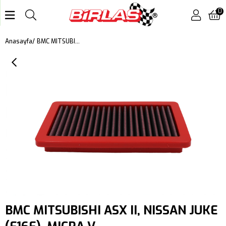
0
BMC MITSUBISHI ASX II, NISSAN JUKE (F16E), MICRA V (K14F), RENAULT CAPTUR II (HF), CLIO V KUTU İÇİ PERFORMANS HAVA FİLTRESİ FB01110
Anasayfa
BMC MITSUBISHI ASX II, NISSAN JUKE