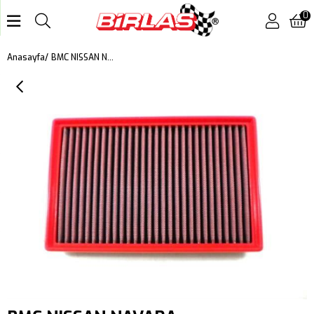
0
BMC NISSAN NAVARA (D40), PATHFINDER KUTU İÇİ PERFORMANS HAVA FİLTRESİ FB841/20
Anasayfa