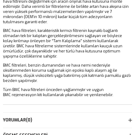
hava filtresini değiştirmek için aracın orijinal hava kutusuna monte
edilmiştir. Daha verimli bir filtreleme ile birlikte artan hava akışına izin
veren yüksek performanslı malzemelerden yapılmıştır ve 7
mikrondan (OEM’in 10 mikron) kadar küçük tüm adezyonların
tutulmasını garanti eder.
BMC hava filtreleri, karakteristik kırmızı filtrenin kaynaklı bağlantı
olmadan tek bir kalıptan gerçekleştirilmesini sağlayan ve böylece
kolay kırılmayı önleyen bir “Tam Kalıplama” sistemi kullanılarak
üretilir. BMC hava filtreleme sistemlerinde kullanılan kauçuk uzun
ömürlüdür, çok dayanıklıdır ve her türlü hava kutusuna optimum
yapışma özelliklerine sahiptir.
BMC filtreleri, benzin dumanından ve hava nemi nedeniyle
oksitlenmeden koruma sağlamak için epoksi kaplı alaşım ağ ile
kaplanmış, düşük viskoziteli yağa batırılmış çok katmanlı pamuklu gazlı
bezden yapılmıştır.
Tüm BMC hava filtreleri önceden yağlanmıştır ve uygun
BMC rejenerasyon kiti kullanılarak yıkanabilir ve yenilenebilir.
YORUMLAR
(0)