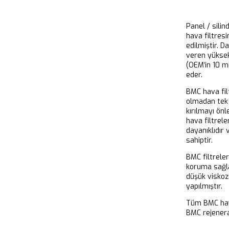
Panel / silin
hava filtresi
edilmiştir. D
veren yükse
(OEM’in 10 m
eder.
BMC hava filt
olmadan tek 
kırılmayı önl
hava filtrel
dayanıklıdır
sahiptir.
BMC filtrele
koruma sağla
düşük viskoz
yapılmıştır.
Tüm BMC hava
BMC rejeneras