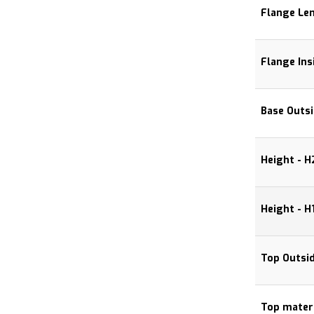
Flange Le
Flange In
Base Outs
Height - 
Height - 
Top Outsi
Top materi