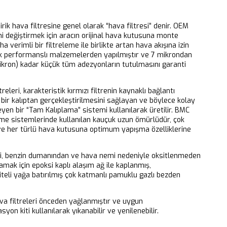
dirik hava filtresine genel olarak “hava filtresi” denir. OEM
ni değiştirmek için aracın orijinal hava kutusuna monte
aha verimli bir filtreleme ile birlikte artan hava akışına izin
k performanslı malzemelerden yapılmıştır ve 7 mikrondan
ikron) kadar küçük tüm adezyonların tutulmasını garanti
releri, karakteristik kırmızı filtrenin kaynaklı bağlantı
bir kalıptan gerçekleştirilmesini sağlayan ve böylece kolay
eyen bir “Tam Kalıplama” sistemi kullanılarak üretilir. BMC
eme sistemlerinde kullanılan kauçuk uzun ömürlüdür, çok
 ve her türlü hava kutusuna optimum yapışma özelliklerine
ri, benzin dumanından ve hava nemi nedeniyle oksitlenmeden
mak için epoksi kaplı alaşım ağ ile kaplanmış,
iteli yağa batırılmış çok katmanlı pamuklu gazlı bezden
 filtreleri önceden yağlanmıştır ve uygun
yon kiti kullanılarak yıkanabilir ve yenilenebilir.