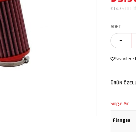
₺1.475,00
'
ADET
Favorilere 
ÜRÜN ÖZELL
Single Air
Flanges