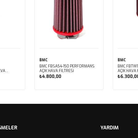
BMC
BMC
BMC FBSA54-150 PERFORMANS
BMC FBTW1
AVA
AÇIK HAVA FİLTRESİ
AÇIK HAVA 
₺4.800,00
₺6.300,0
Sepete Ekle
Sep
ŞMELER
YARDIM