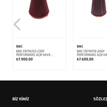
BMC
BMC
BMC FBTW203-230P
BMC FBTW178-206P
PERFORMANS AÇIK HAVA
PERFORMANS AÇIK H
FİLTRESİ
FİLTRESİ
₺7.900,00
₺7.600,00
Sepete Ekle
Sepete Ekle
BİZ KİMİZ
SÖZLE