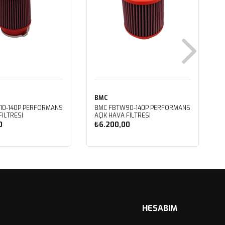
BMC
10-140P PERFORMANS
BMC FBTW90-140P PERFORMANS
FİLTRESİ
AÇIK HAVA FİLTRESİ
0
₺6.200,00
ete Ekle
Sepete Ekle
HESABIM