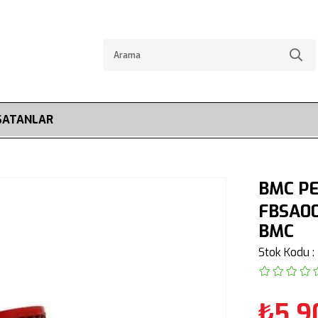
SATANLAR
BMC PE
FBSA0
BMC
Stok Kodu
₺5.9