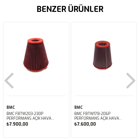
BENZER ÜRÜNLER
BMC
BMC
BMC FBTW203-230P
BMC FBTW178-206P
PERFORMANS AÇIK HAVA
PERFORMANS AÇIK HAVA
FİLTRESİ
FİLTRESİ
₺7.900,00
₺7.600,00