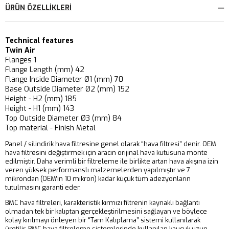
ÜRÜN ÖZELLIKLERI
Technical features
Twin Air
Flanges 1
Flange Length (mm) 42
Flange Inside Diameter Ø1 (mm) 70
Base Outside Diameter Ø2 (mm) 152
Height - H2 (mm) 185
Height - H1 (mm) 143
Top Outside Diameter Ø3 (mm) 84
Top material - Finish Metal
Panel / silindirik hava filtresine genel olarak “hava filtresi” denir. OEM
hava filtresini değiştirmek için aracın orijinal hava kutusuna monte
edilmiştir. Daha verimli bir filtreleme ile birlikte artan hava akışına izin
veren yüksek performanslı malzemelerden yapılmıştır ve 7
mikrondan (OEM’in 10 mikron) kadar küçük tüm adezyonların
tutulmasını garanti eder.
BMC hava filtreleri, karakteristik kırmızı filtrenin kaynaklı bağlantı
olmadan tek bir kalıptan gerçekleştirilmesini sağlayan ve böylece
kolay kırılmayı önleyen bir “Tam Kalıplama” sistemi kullanılarak
üretilir. BMC hava filtreleme sistemlerinde kullanılan kauçuk uzun