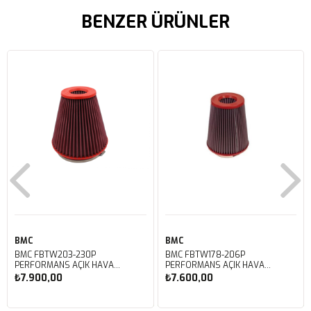
BENZER ÜRÜNLER
BMC
BMC
BMC FBTW203-230P
BMC FBTW178-206P
PERFORMANS AÇIK HAVA
PERFORMANS AÇIK HAVA
FİLTRESİ
FİLTRESİ
₺7.900,00
₺7.600,00