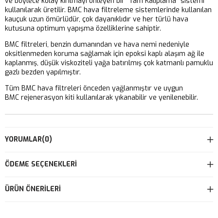
ve böylece kolay kırılmayı önleyen bir “Tam Kalıplama” sistemi
kullanılarak üretilir. BMC hava filtreleme sistemlerinde kullanılan
kauçuk uzun ömürlüdür, çok dayanıklıdır ve her türlü hava
kutusuna optimum yapışma özelliklerine sahiptir.
BMC filtreleri, benzin dumanından ve hava nemi nedeniyle
oksitlenmeden koruma sağlamak için epoksi kaplı alaşım ağ ile
kaplanmış, düşük viskoziteli yağa batırılmış çok katmanlı pamuklu
gazlı bezden yapılmıştır.
Tüm BMC hava filtreleri önceden yağlanmıştır ve uygun
BMC rejenerasyon kiti kullanılarak yıkanabilir ve yenilenebilir.
YORUMLAR
(0)
ÖDEME SEÇENEKLERI
ÜRÜN ÖNERILERI