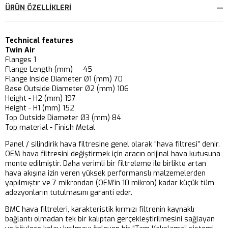
ÜRÜN ÖZELLIKLERI
Technical features
Twin Air
Flanges 1
Flange Length (mm) 45
Flange Inside Diameter Ø1 (mm) 70
Base Outside Diameter Ø2 (mm) 106
Height - H2 (mm) 197
Height - H1 (mm) 152
Top Outside Diameter Ø3 (mm) 84
Top material - Finish Metal
Panel / silindirik hava filtresine genel olarak “hava filtresi” denir.
OEM hava filtresini değiştirmek için aracın orijinal hava kutusuna
monte edilmiştir. Daha verimli bir filtreleme ile birlikte artan
hava akışına izin veren yüksek performanslı malzemelerden
yapılmıştır ve 7 mikrondan (OEM’in 10 mikron) kadar küçük tüm
adezyonların tutulmasını garanti eder.
BMC hava filtreleri, karakteristik kırmızı filtrenin kaynaklı
bağlantı olmadan tek bir kalıptan gerçekleştirilmesini sağlayan