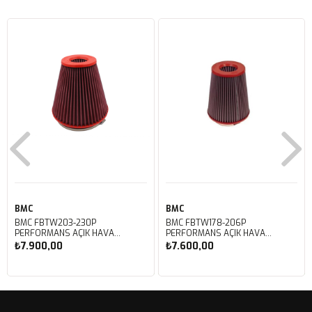
BMC
BMC
BMC FBTW203-230P
BMC FBTW178-206P
PERFORMANS AÇIK HAVA
PERFORMANS AÇIK HAVA
FİLTRESİ
FİLTRESİ
₺7.900,00
₺7.600,00
Sepete Ekle
Sepete Ekle