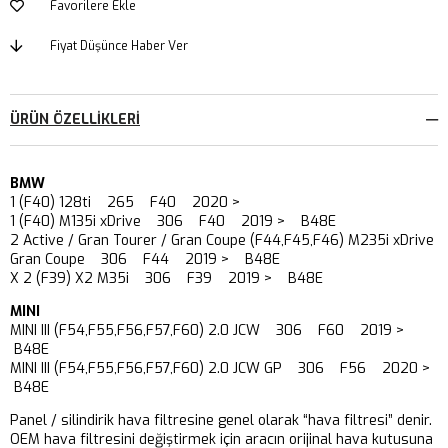
Favorilere Ekle
Fiyat Düşünce Haber Ver
ÜRÜN ÖZELLIKLERI
BMW
1 (F40) 128ti 265 F40 2020 >
1 (F40) M135i xDrive 306 F40 2019 > B48E
2 Active / Gran Tourer / Gran Coupe (F44,F45,F46) M235i xDrive
Gran Coupe 306 F44 2019 > B48E
X 2 (F39) X2 M35i 306 F39 2019 > B48E
MINI
MINI III (F54,F55,F56,F57,F60) 2.0 JCW 306 F60 2019 >
B48E
MINI III (F54,F55,F56,F57,F60) 2.0 JCW GP 306 F56 2020 >
B48E
Panel / silindirik hava filtresine genel olarak “hava filtresi” denir.
OEM hava filtresini değiştirmek için aracın orijinal hava kutusuna