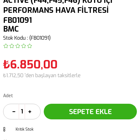
ACTİVE (F44,F45,F46) KUTU İÇİ
PERFORMANS HAVA FİLTRESİ
FB01091
BMC
Stok Kodu
(FB01091)
₺6.850,00
₺1.712,50
'den başlayan taksitlerle
Adet
Kritik Stok