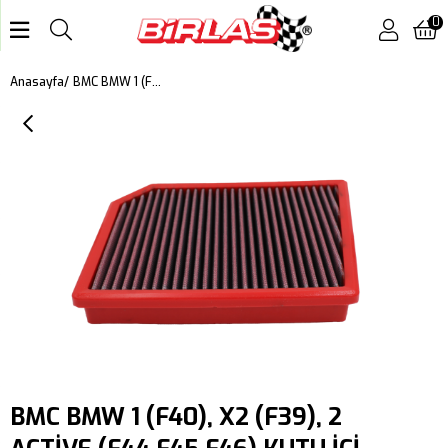
0
BMC BMW 1 (F40), X2 (F39), 2 ACTİVE (F44,F45,F46) KUTU İÇİ PERFORMANS HAVA FİLTRESİ FB01091
Anasayfa
BMC BMW 1 (F40), X2 (F39), 2