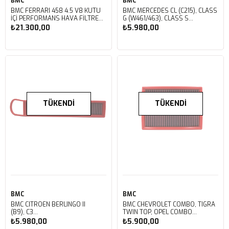
BMC
BMC
BMC FERRARI 458 4.5 V8 KUTU
BMC MERCEDES CL (C215), CLASS
İÇİ PERFORMANS HAVA FİLTRESİ
G (W461/463), CLASS S
FB614/01
(W220), MAYBACH (W240), SL
₺21.300,00
₺5.980,00
(R230), KUTU İÇİ PERFORMANS
HAVA FİLTRESİ FB486/20
TÜKENDI
TÜKENDI
BMC
BMC
BMC CITROEN BERLINGO II
BMC CHEVROLET COMBO, TIGRA
(B9), C3
TWIN TOP, OPEL COMBO
PICASSO, PEUGEOT 207, 208, 308, 3008, 5008, PARTNER, MINI
C, CORSA C, MERIVA A, TIGRA
₺5.980,00
₺5.900,00
II (R55,R56,R57,R58,R59,R60,R61) KUTU
TWIN TOP, VITA