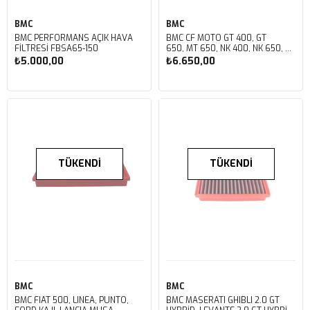
BMC
BMC
BMC PERFORMANS AÇIK HAVA
BMC CF MOTO GT 400, GT
FİLTRESİ FBSA65-150
650, MT 650, NK 400, NK 650, TR
650 KUTU İÇİ PERFORMANS
₺5.000,00
₺6.650,00
HAVA FİLTRESİ FM01093
TÜKENDI
TÜKENDI
BMC
BMC
BMC FIAT 500, LINEA, PUNTO,
BMC MASERATI GHIBLI 2.0 GT