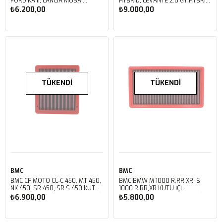
FORD KA II, LANCIA MUSA,
HYBRID, LEVANTE 2.0 GT HYBRID
YPSILON, ALFA ROMEO MITO
KUTU İÇİ PERFORMANS HAVA
₺6.200,00
₺9.000,00
KUTU İÇİ PERFORMANS HAVA
FİLTRESİ FB01141
FİLTRESİ FB455/01
TÜKENDI
TÜKENDI
BMC
BMC
BMC CF MOTO CL-C 450, MT 450,
BMC BMW M 1000 R,RR,XR, S
NK 450, SR 450, SR S 450 KUTU
1000 R,RR,XR KUTU İÇİ
İÇİ PERFORMANS HAVA FİLTRESİ
PERFORMANS HAVA FİLTRESİ
₺6.900,00
₺5.800,00
FM01218
FM01064RACE