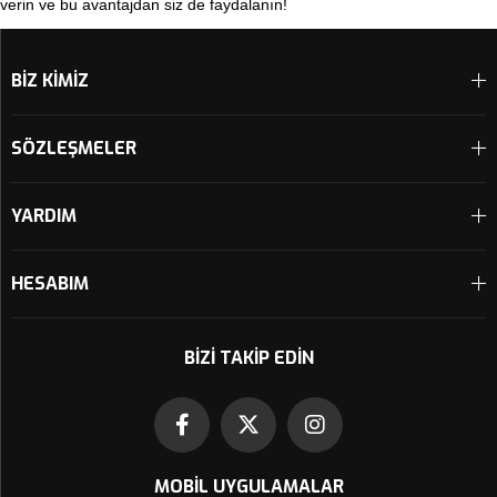
verin ve bu avantajdan siz de faydalanın!
BİZ KİMİZ
SÖZLEŞMELER
YARDIM
HESABIM
BIZI TAKIP EDIN
MOBIL UYGULAMALAR