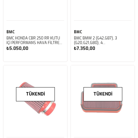
BMC
BMC
BMC HONDA CBR 250 RR KUTU
BMC BMW 2 (G42,G87), 3
İÇİ PERFORMANS HAVA FİLTRESİ
(G20,G21,G80), 4
FM01042
(G22,G23,G26,G82,G83), Z4
₺5.050,00
₺7.350,00
(G29), TOYOTA GR SUPRA,
SUPRA 2 KUTU İÇİ PERFORMANS
HAVA FİLTRESİ FB01054
TÜKENDI
TÜKENDI