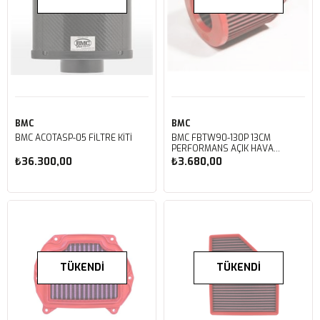
BMC
BMC
BMC ACOTASP-05 FİLTRE KİTİ
BMC FBTW90-130P 13CM
PERFORMANS AÇIK HAVA
FİLTRESİ
₺36.300,00
₺3.680,00
TÜKENDI
TÜKENDI