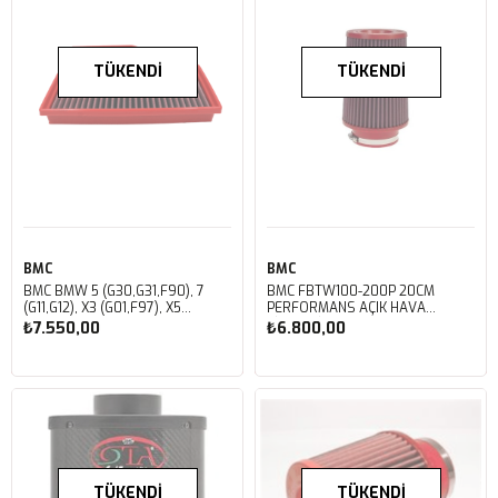
HAVA FİLTRESİ FB213/01
TÜKENDI
TÜKENDI
BMC
BMC
BMC BMW 5 (G30,G31,F90), 7
BMC FBTW100-200P 20CM
(G11,G12), X3 (G01,F97), X5
PERFORMANS AÇIK HAVA
(G05,F95), X6 (G06,F96), X7
FİLTRESİ
₺7.550,00
₺6.800,00
(G07) KUTU İÇİ PERFORMANS
HAVA FİLTRESİ FB01041
TÜKENDI
TÜKENDI