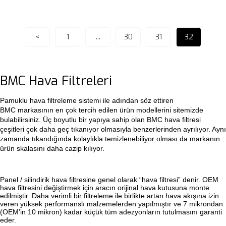
<
1
...
30
31
32
BMC Hava Filtreleri
Pamuklu hava filtreleme sistemi ile adından söz ettiren
BMC markasının en çok tercih edilen ürün modellerini sitemizde
bulabilirsiniz. Üç boyutlu bir yapıya sahip olan BMC hava filtresi
çeşitleri çok daha geç tıkanıyor olmasıyla benzerlerinden ayrılıyor. Aynı
zamanda tıkandığında kolaylıkla temizlenebiliyor olması da markanın
ürün skalasını daha cazip kılıyor.
Panel / silindirik hava filtresine genel olarak “hava filtresi” denir. OEM
hava filtresini değiştirmek için aracın orijinal hava kutusuna monte
edilmiştir. Daha verimli bir filtreleme ile birlikte artan hava akışına izin
veren yüksek performanslı malzemelerden yapılmıştır ve 7 mikrondan
(OEM’in 10 mikron) kadar küçük tüm adezyonların tutulmasını garanti
eder.